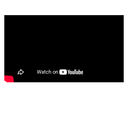
La Vista Goorda Producciones.
Donde acaba el alquitrán
, pista muy funky y con mensaje en
su letra, en esta pista el toque funky groove lo da el
guitarrista Pablo Márquez de JAMMIN’ DOSE. El álbum
continúa su viaje con L
a leyenda de Pedro el Cabrero
,