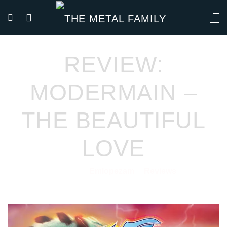
REVIEW:
MODERMAIN –
THE BEAUTIFUL
LOVE
Emlopezam
Reviews
09/06/2021
por
en