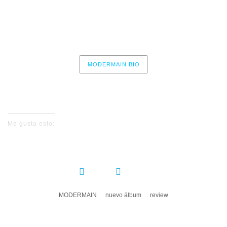
Calor
Carnaval
MODERMAIN BIO
No events for now, please check again later.
Me gusta esto:
COMPARTIR:
MODERMAIN
nuevo álbum
review