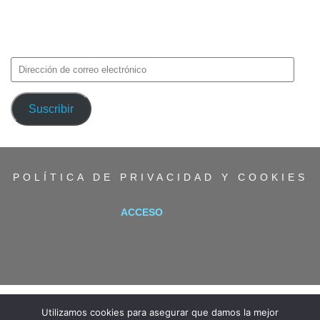
Introduce tu correo electrónico para suscribirte a TMF y recibir
avisos de nuevas entradas.
Dirección
de
correo
Suscribir
electrónico
POLÍTICA DE PRIVACIDAD Y COOKIES
ACCESO
Utilizamos cookies para asegurar que damos la mejor