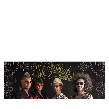
Formada en Málaga, MODERMAIN fue engendrada por
varios músicos que se juntaron para la grabación de un
disco con las canciones de Ramon Ramone, y que durante
el proceso de producción y grabación, el grupo se consolidó
como una banda, estando formada por el ya nombrado
Ramon Ramone como vocalista y guitarra, Dani Garry como
bajista, Isra Gordillo con la guitarra y Ale Granizo en la
batería.