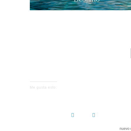
No events fo
Me gusta esto:
COMPARTIR:
nuevo 