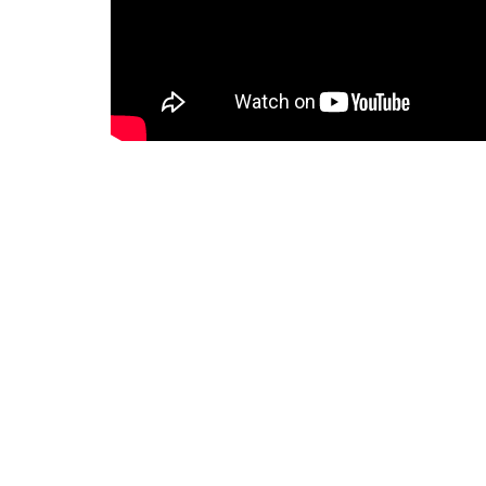
Ya cruzado el ecuador del álbum, bajamos las revolu
Juventud.
Nos vuelve a subir las pulsaciones, con una
de guitarra. Y vamos avanzando hacia el final con el p
cerca de medio minuto, el corte comienza con las guita
particularmente me parece de lo mejor del disco. Y lle
con la colaboración del percusionista Karlos Arancegui
nosotros.
Destino
tiene todos los elementos característicos d