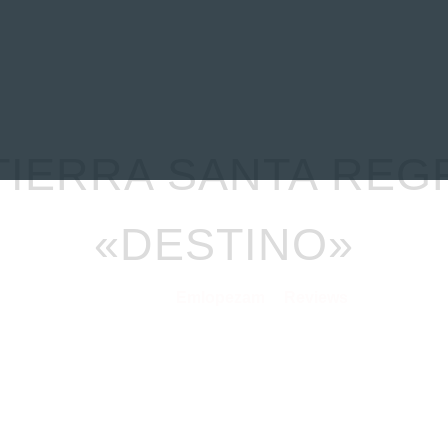
EVIEWS
ENTREVISTAS
CRÓNICAS
ARTÍCULOS
VÍDEOS
TIERRA SANTA RE
«DESTINO»
Emlopezam
Reviews
21/06/2022
por
en
cimo álbum en estudio tras unos años de silencio desde su anterior tr
 el sello discográfico de Maldito Records, grabado y mezclado en los