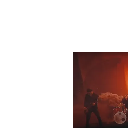
estudios Sonido XXI de Pamplona, bajo la producción 
por Enrique Soriano. La portada del disco es obra de 
Los Riojanos incorporan a sus filas a Fran Gonzalo c
formación integrada además por Ángel San Juan (cantant
Juanan San Martín (Teclados).