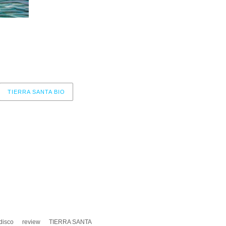
9 – La fuente de la juventud
10 – Gran alma
11 – Mi madre
TIERRA SANTA BIO
r now, please check again later.
disco
review
TIERRA SANTA