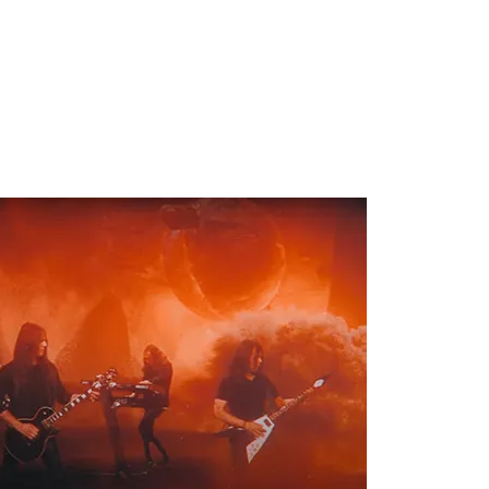
de Javi San Martin y Ángel San Juan, y masterizado en Crossfade Mas
la pintora Nayra López.
omo nuevo batería tras la salida de David a mediados del 2020. Quedan
e y guitarrista), Roberto Gonzalo (bajista), Dan Díaz (guitarrista), y