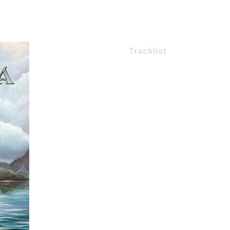
 interesantes para los directos. Muy buen trabajo de los riojanos.
Tracklist
1 – Por el valle de las sombras
2 – Mi libertad
3 – El Dorado
4 – Crucé el infinito por ti
5 – El Poder de la tormenta
6 – Destino
7 – Pecado de Ángel
8 – Siempre