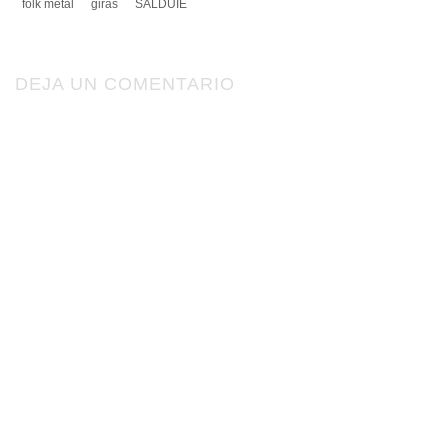
folk metal
giras
SALDUIE
DEJA UN COMENTARIO