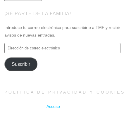
¡SÉ PARTE DE LA FAMILIA!
Introduce tu correo electrónico para suscribirte a TMF y recibir
avisos de nuevas entradas.
Dirección
de
correo
Suscribir
electrónico
POLÍTICA DE PRIVACIDAD Y COOKIES
Acceso