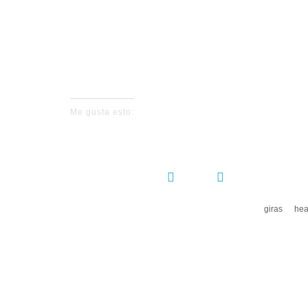
Entr
Me gusta esto:
COMPARTIR:
giras
hea
DEJ