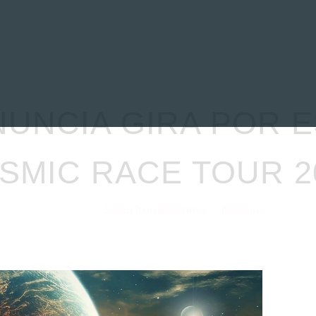
EVIEWS
ENTREVISTAS
CRÓNICAS
ARTÍCULOS
VÍDEOS
UNCIA GIRA POR E
SMIC RACE TOUR 2
Sergi Iron Madness
Noticias
25/02/2025
por
en