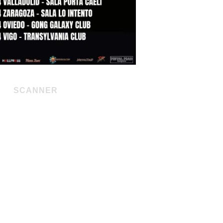
SCANNER
mic Race European Tour 2025
/25 – Sala Rockville – Madrid
 – Sala Porta Caeli – Valladolid
5 – Sala Lo Intento – Zaragoza
5 – Gong Galaxy Club – Oviedo
25 – Transylvania Club – Vigo