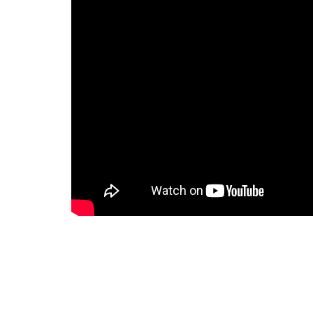
Con una trayectoria que abarca más de tres décadas,
europeo, fusionando letras de ciencia ficción con riffs
los viajes cósmicos sonoros, esta es tu oportunidad par