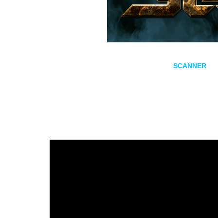
Los veteranos del
power metal
alemán,
SCANNER
, h
Cosmic Race – European Tour 2025
. La banda pres
2024 bajo el sello RPM-ROAR y con el que llevará su in
Entre las fechas confirmadas, España contará con ci
Valladolid, Zaragoza, Oviedo y Vigo.