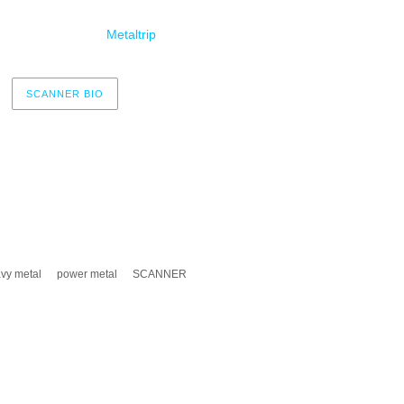
adas a la venta en
Metaltrip
SCANNER BIO
vy metal
power metal
SCANNER
A UN COMENTARIO