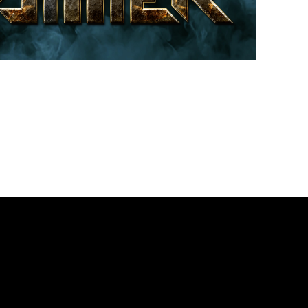
an anunciado su esperada gira por Europa para 2025, bajo el nombre
entará su nuevo álbum,
The Cosmic Race
, el cual vio la luz en enero 
confundible sonido épico y futurista a los escenarios de todo el contin
nco paradas donde los
fans
podrán disfrutar de su potente directo; Madr