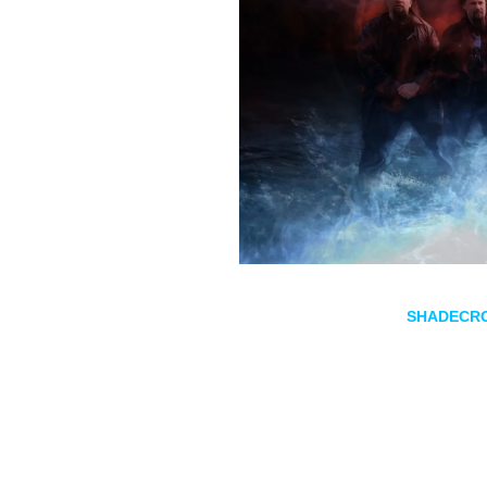
La banda finlandesa de
death/doom metal
SHADECR
tercer álbum de estudio. El titulo del álbum será
Solita
El compositor Saku Tammelin comenta: «La pérdida de 
dejes de vivir tu vida, te sientas muerto por dentro. De
SHADECROWN (fundada en 2012) es una banda de
d