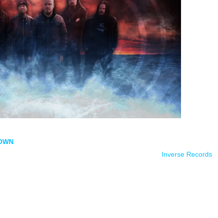
OWN
lanzó ayer su segundo sencillo
The Loss, recogido en
su próximo
rian
y se publicará a finales de este año a través de
Inverse Records
.
un ser querido puede causar una gran crisis emocional. Es posible q
 eso se trata esta canción».
eath metal
melódico del corazón de Finlandia. La banda está formada