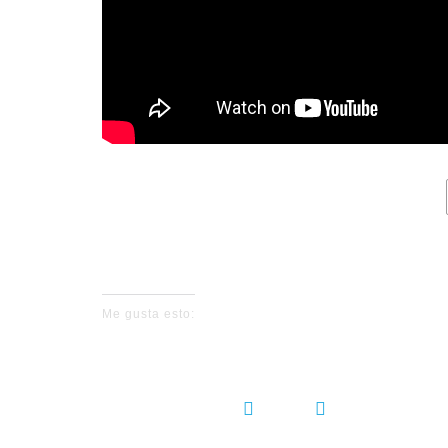
No events fo
Me gusta esto:
COMPARTIR: