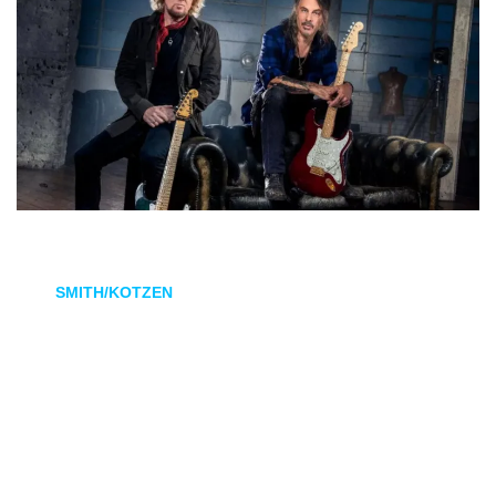
Scars
es el segundo sencillo adelanto del álbum debut
de
SMITH/KOTZEN
. Los legendarios guitarristas y
compositores: Adrian Smith (Iron Maiden) y Richie Kotzen
(Poison, Mr.Big)
Además de coescribir, coproducir y compartir guitarras y
voces, Kotzen también toca el bajo y la batería en este tema.
El vídeo, en blanco y negro, se grabó una vez más a ambos