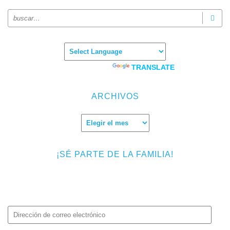
Powered by
TRANSLATE
ARCHIVOS
Archivos
¡SÉ PARTE DE LA FAMILIA!
Introduce tu correo electrónico para suscribirte a TMF y recibir
avisos de nuevas entradas.
Dirección
de