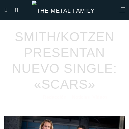
SMITH/KOTZEN
PRESENTAN
NUEVO SINGLE:
«SCARS»
Redacción
Noticias
Vídeos
25/02/2021
por
en
⋅