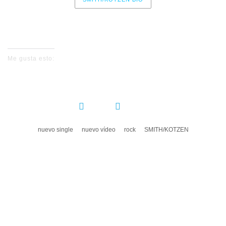
No events for now, please check again later.
Me gusta esto:
COMPARTIR:
nuevo single
nuevo vídeo
rock
SMITH/KOTZEN
DEJA UN COMENTARIO