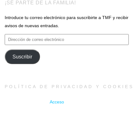
¡SÉ PARTE DE LA FAMILIA!
Introduce tu correo electrónico para suscribirte a TMF y recibir
avisos de nuevas entradas.
Dirección
de
correo
Suscribir
electrónico
POLÍTICA DE PRIVACIDAD Y COOKIES
Acceso