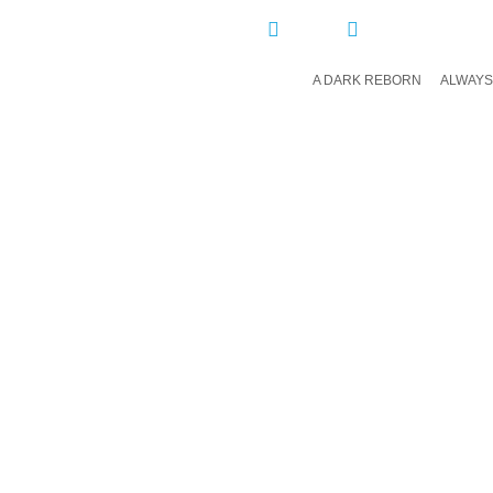
COMPARTIR:
A DARK REBORN
ALWAYS
DEJ