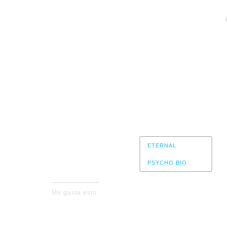
+ ETERNA
Sá
Sala
ETERNAL
PSYCHO BIO
Me gusta esto: