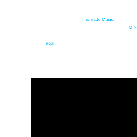
My Light
es el primer larga duración de la banda proc
formato físico a través de
Thornado Music.
El disco s
Can’t Breathe
,
Catharsis
(feat. Estefanía Aledo de
MIN
podréis disfrutar en sus próximas presentaciones en 
reseña
aquí
.
A DARK REBORN estará presentando este trabajo por 
a ETERNAL PSYCHO y ALWAYS MY FAULT.