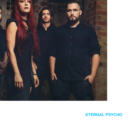
 su álbum debut
My Light
en Barcelona junto a
ETERNAL PSYCHO
y