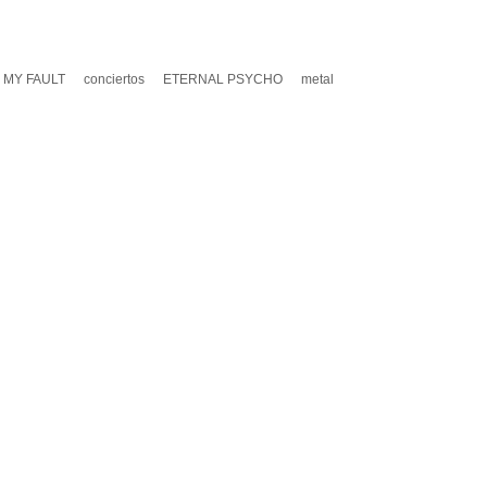
 MY FAULT
conciertos
ETERNAL PSYCHO
metal
A UN COMENTARIO