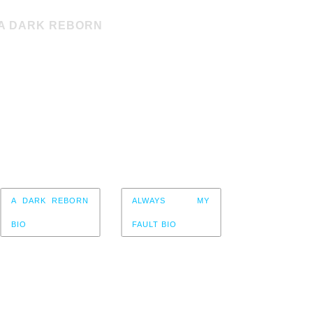
A DARK REBORN
Presentación
My Light
L PSYCHO + ALWAYS MY FAULT
bado 21 de mayo – 19:30
 Razzmatazz 3 – Barcelona
A DARK REBORN
ALWAYS MY
BIO
FAULT BIO