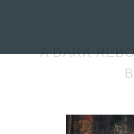
INICIO
NOTICIAS
R
A DARK REBO
B