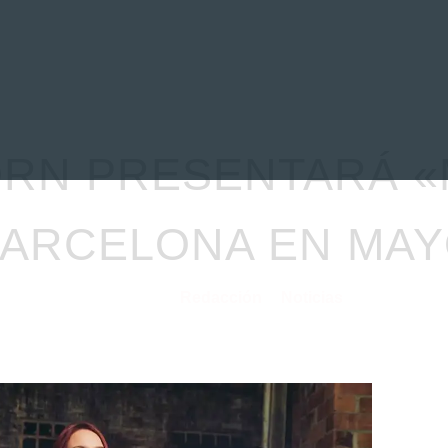
EVIEWS
ENTREVISTAS
CRÓNICAS
ARTÍCULOS
VÍDEOS
RN PRESENTARÁ «
ARCELONA EN MA
Redacción
Noticias
28/04/2022
por
en