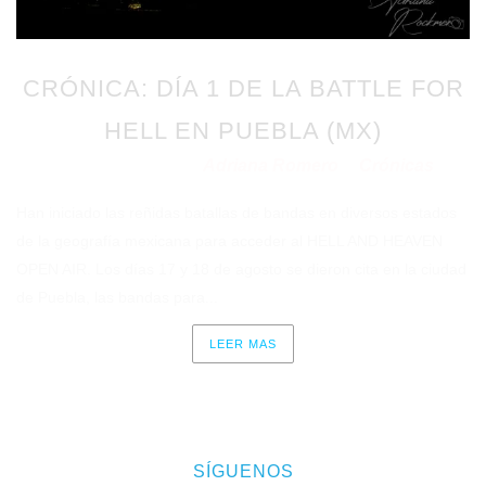
CRÓNICA: DÍA 1 DE LA BATTLE FOR
HELL EN PUEBLA (MX)
Adriana Romero
Crónicas
Publicado en 23/08/2023
por
en
Han iniciado las reñidas batallas de bandas en diversos estados
de la geografía mexicana para acceder al HELL AND HEAVEN
OPEN AIR. Los días 17 y 18 de agosto se dieron cita en la ciudad
de Puebla, las bandas para...
LEER MAS
SÍGUENOS