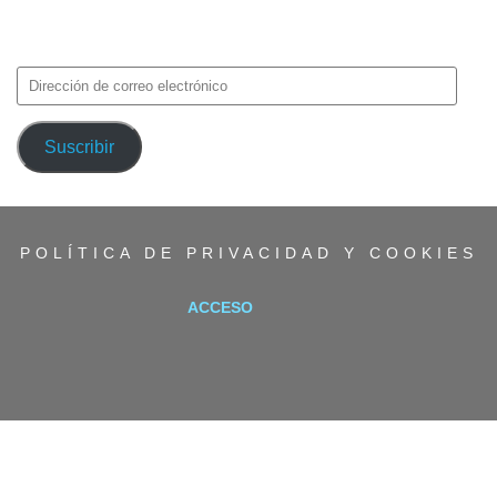
Introduce tu correo electrónico para suscribirte a TMF y recibir
avisos de nuevas entradas.
Dirección
de
correo
Suscribir
electrónico
POLÍTICA DE PRIVACIDAD Y COOKIES
ACCESO