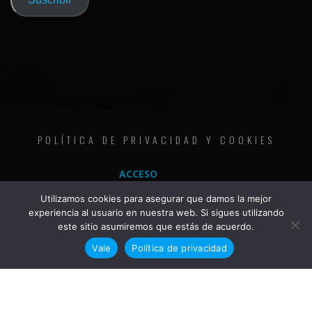
electrónico
POLÍTICA DE PRIVACIDAD Y COOKIES
ACCESO
Utilizamos cookies para asegurar que damos la mejor
experiencia al usuario en nuestra web. Si sigues utilizando
este sitio asumiremos que estás de acuerdo.
Vale
Política de privacidad
COPYRIGHT © 2020 | THE METAL FAMILY | ALL RIGHTS RESERVED | JKG DESIGN