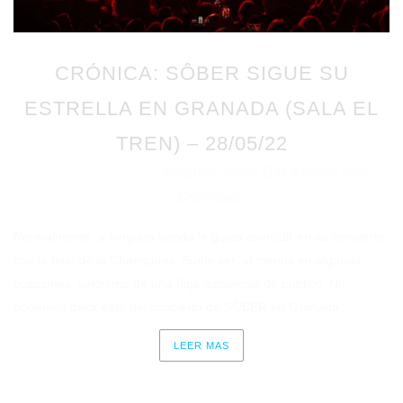
CRÓNICA: SÔBER SIGUE SU
ESTRELLA EN GRANADA (SALA EL
TREN) – 28/05/22
Jacques-Marie Bat y María Villa
Publicado en 01/06/2022
por
Crónicas
en
Normalmente, a ninguna banda le gusta coincidir en su concierto
con la final de la Champions. Suele ser, al menos en algunas
ocasiones, sinónimo de una floja asistencia de público. No
podemos decir esto del concierto de SÔBER en Granada,...
LEER MAS