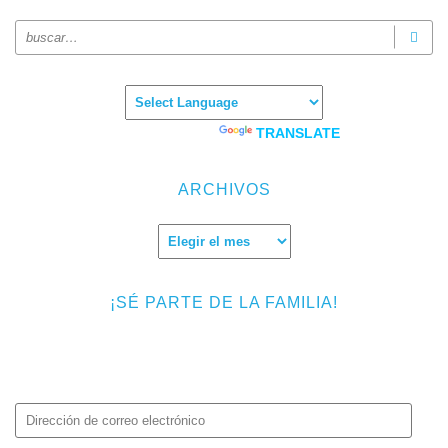
Powered by
TRANSLATE
ARCHIVOS
Archivos
¡SÉ PARTE DE LA FAMILIA!
Introduce tu correo electrónico para suscribirte a TMF y recibir
avisos de nuevas entradas.
Dirección
de