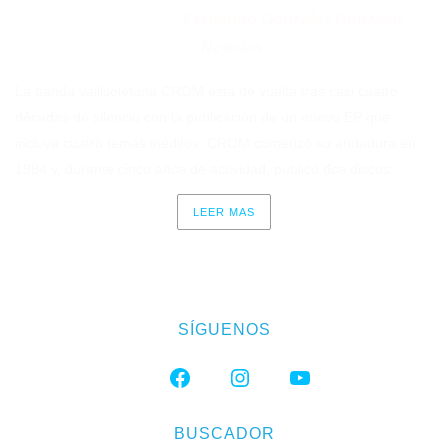
Fernando González González
Publicado en 02/06/2026
por
Noticias
en
La banda vallisoletana CROM está de vuelta tras casi cuatro
décadas de silencio con la publicación de un nuevo EP que
incluye cuatro temas inéditos. CROM comenzó su andadura en
1984 y, durante cinco años de actividad, publicó dos discos:...
LEER MAS
SÍGUENOS
FACEBOOK
INSTAGRAM
YOUTUBE
BUSCADOR