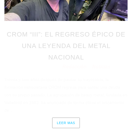
CROM “III”: EL REGRESO ÉPICO DE
UNA LEYENDA DEL METAL
NACIONAL
Redacción
Noticias
Publicado en 02/07/2026
por
en
Treinta y seis años después de pausar su trayectoria, la
formación vallisoletana CROM regresa para saldar una deuda
con su propio pasado. La agrupación de heavy metal, fundada en
Valladolid en 1983, ha anunciado de forma oficial el lanzamiento
de...
LEER MAS