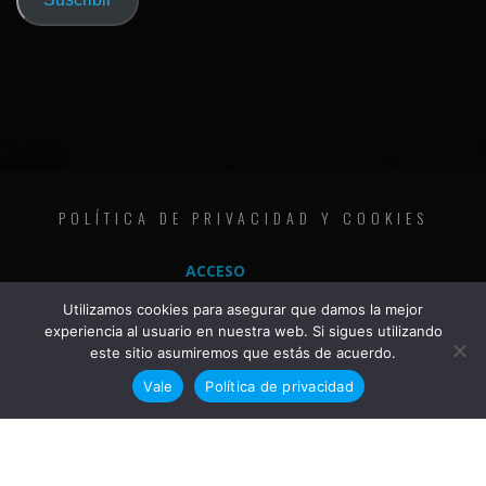
electrónico
POLÍTICA DE PRIVACIDAD Y COOKIES
ACCESO
Utilizamos cookies para asegurar que damos la mejor
experiencia al usuario en nuestra web. Si sigues utilizando
este sitio asumiremos que estás de acuerdo.
Vale
Política de privacidad
COPYRIGHT © 2020 | THE METAL FAMILY | ALL RIGHTS RESERVED | JKG DESIGN