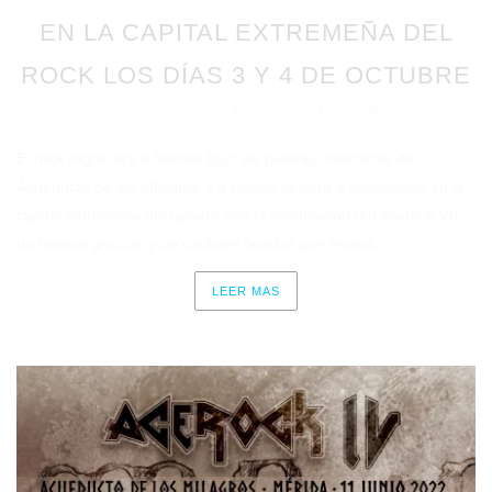
EN LA CAPITAL EXTREMEÑA DEL
ROCK LOS DÍAS 3 Y 4 DE OCTUBRE
Redacción
Noticias
Publicado en 19/09/2025
por
en
El rock regresará a Mérida bajo las piedras milenarias del
Acueducto de los Milagros. La ciudad volverá a convertirse en la
capital extremeña del género con la celebración del Acerock VII,
un festival gratuito y de carácter familiar que tendrá...
LEER MAS