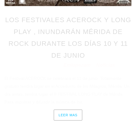
LOS FESTIVALES ACEROCK Y LONG
PLAY , INUNDARÁN MÉRIDA DE
ROCK DURANTE LOS DÍAS 10 Y 11
DE JUNIO
Emlopezam
Noticias
Publicado en 06/06/2022
por
en
El Festival ACEROCK se celebrará el 11 de junio. Totalmente
gratuito tendrá lugar en el Acueducto de los Milagros, Mérida. Un
día antes, tendrá lugar el II FESTIVAL LONG PLAY de Mérida.
Para impulsar y difundir la música de los...
LEER MAS