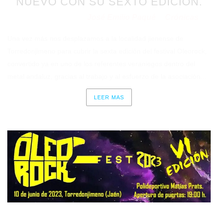
NUEVO CON SU SEXTO EDICIÓN.
José Emilio Paqué
Crónicas
Publicado en 27/06/2023
por
en
Una vez más nos desplazamos a la localidad jienense de
Torredonjimeno para cubrir la sexta edición del festival Oleorock,
convertido ya en uno de los referentes veraniegos dentro del
metal andaluz, gracias al trabajo y al esfuerzo de la asociación...
LEER MAS