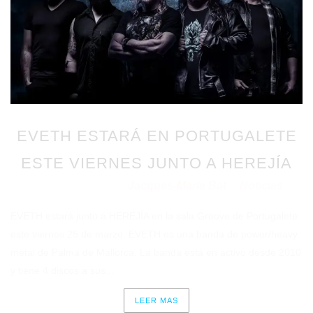
EVETH ESTARÁ EN PORTUGALETE
ESTE VIERNES JUNTO A HEREJÍA
Jacques-Marie Bat
Noticias
Publicado en 22/03/2022
por
en
EVETH estará junto a HEREJÍA en la sala Groove de Portugalete
este viernes 25 de marzo. EVETH es una banda de power/heavy
metal de Palma de Mallorca. La banda está en activo desde 2010
y tiene 4 discos a sus...
LEER MAS