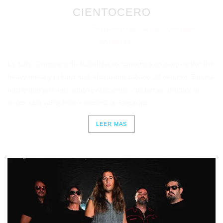
CIENTOCERO
Fernando González González
Publicado en 02/06/2026
por
Noticias
en
La Sala Cientocero de Valladolid se convertirá en el epicentro del
heavy metal y el hard rock el próximo sábado 20 de junio. En una
noche que promete altas revoluciones y guitarras afiladas, la
mítica sala vallisoletana recibirá la descarga...
LEER MAS