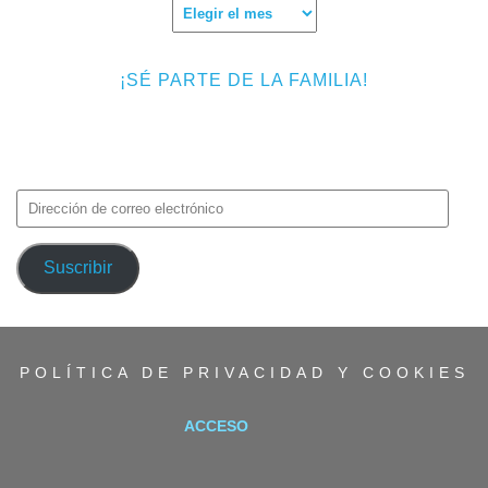
Archivos
¡SÉ PARTE DE LA FAMILIA!
Introduce tu correo electrónico para suscribirte a TMF y recibir
avisos de nuevas entradas.
Dirección
de
correo
Suscribir
electrónico
POLÍTICA DE PRIVACIDAD Y COOKIES
ACCESO