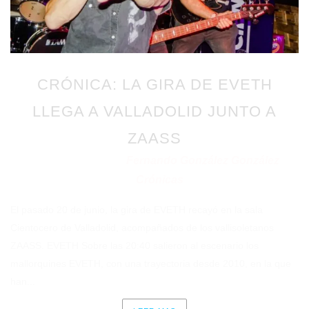
CRÓNICA: LA GIRA DE EVETH
LLEGA A VALLADOLID JUNTO A
ZAASS
Fernando González González
Publicado en 16/07/2026
por
Crónicas
en
El pasado 20 de junio, la gira de EVETH recayó en la sala
Cientocero de Valladolid, acompañados de los vallisoletanos
ZAASS. EVETH Sobre las 20:40 salieron al escenario los
mallorquines EVETH, con una trayectoria desde 2010, en la que
han...