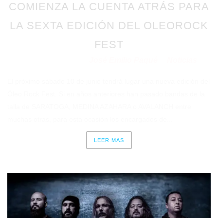
COMIENZA LA CUENTA ATRÁS PARA
LA SEXTA EDICIÓN DEL OLEOROCK
FEST
José Emilio Paqué
Noticias
Publicado en 06/06/2023
por
en
El próximo sábado 10 de junio tendrá lugar una nueva edición del
Óleo Rock Fest. Si en años anteriores han pasado bandas de la
talla de SARATOGA, MEDINA AZAHARA o AVALANCH entre
muchas otras, para esta ocasión los encargados de...
LEER MAS