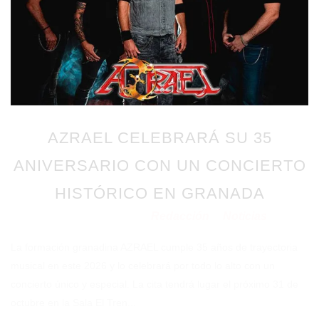
AZRAEL CELEBRARÁ SU 35
ANIVERSARIO CON UN CONCIERTO
HISTÓRICO EN GRANADA
Redacción
Noticias
Publicado en 25/05/2026
por
en
La formación granadina AZRAEL cumple 35 años de trayectoria
musical en este 2026 y lo celebrará por todo lo alto con un
concierto único y especial. La cita tendrá lugar el próximo 31 de
octubre en la Sala El Tren...