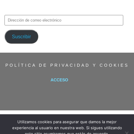
avisos de nuevas entradas.
Dirección
de
correo
Suscribir
electrónico
POLÍTICA DE PRIVACIDAD Y COOKIES
ACCESO
Utilizamos cookies para asegurar que damos la mejor
experiencia al usuario en nuestra web. Si sigues utilizando
este sitio asumiremos que estás de acuerdo.