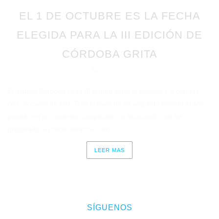
EL 1 DE OCTUBRE ES LA FECHA
ELEGIDA PARA LA III EDICIÓN DE
CÓRDOBA GRITA
Jacques-Marie Bat
Noticias
Publicado en 22/09/2022
por
en
El festival Córdoba Grita III tendrá lugar el sábado 1 e octubre
con un cartel de lujo. Tras el éxito de su segundo edición el año
pasado en un contexto complicado, la asociación nos ha
preparado un cartel atractivo con...
LEER MAS
SÍGUENOS