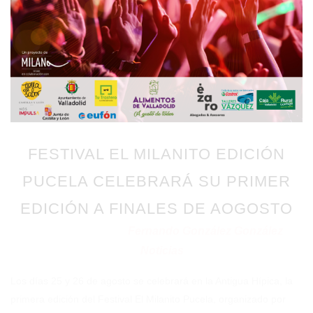
FESTIVAL EL MILANITO EDICIÓN
PUCELA CELEBRARÁ SU PRIMER
EDICIÓN A FINALES DE AOGOSTO
Fernando González González
Publicado en 19/07/2023
por
Noticias
en
Los días 25 y 26 de agosto se celebrará en la Antigua Hípica, la
primera edición del Festival El Milanito Pucela, organizado por