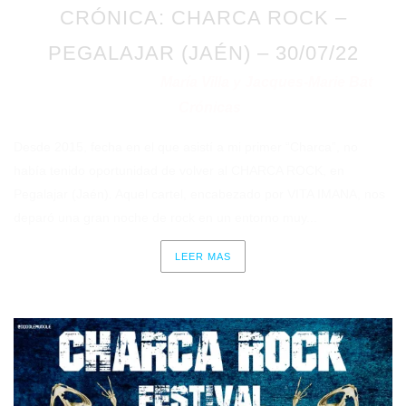
CRÓNICA: CHARCA ROCK –
PEGALAJAR (JAÉN) – 30/07/22
María Villa y Jacques-Marie Bat
Publicado en 03/08/2022
por
Crónicas
en
Desde 2015, fecha en el que asistí a mi primer “Charca”, no
había tenido oportunidad de volver al CHARCA ROCK, en
Pegalajar (Jaén). Aquel cartel, encabezado por VITA IMANA, nos
deparó una gran noche de rock en un entorno muy...
LEER MAS