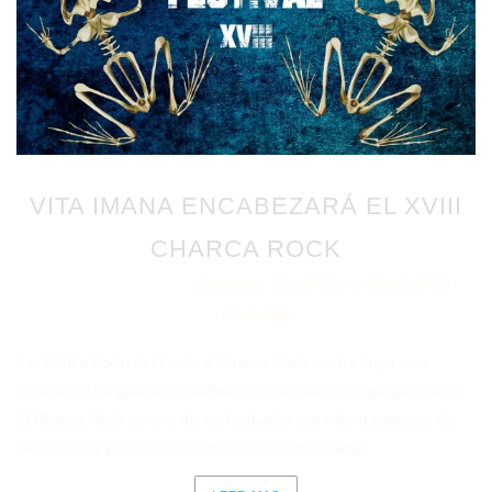
VITA IMANA ENCABEZARÁ EL XVIII
CHARCA ROCK
Jacques-Marie Bat y María Villa
Publicado en 25/07/2022
por
Noticias
en
La XVIII edición del Festival Charca Rock tendrá lugar este
sábado 30 de julio en el auditorio municipal de Pegalajar (Jaén).
El Charca Rock es uno de los festivales con más trayectoria de
Andalucía, y por su escenario han pasado bandas...