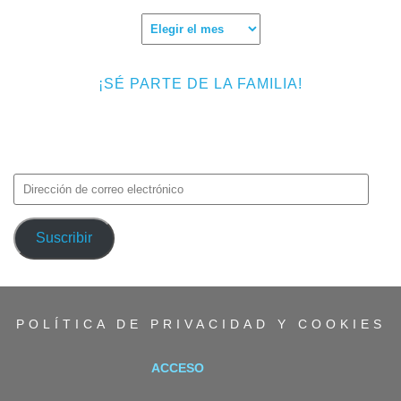
Archivos
¡SÉ PARTE DE LA FAMILIA!
Introduce tu correo electrónico para suscribirte a TMF y recibir
avisos de nuevas entradas.
Dirección
de
correo
Suscribir
electrónico
POLÍTICA DE PRIVACIDAD Y COOKIES
ACCESO