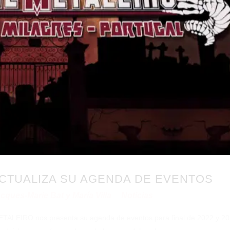
CTUALIZA SU AGENDA DE EVENTOS
cques-Marie Bat y María Villa
Noticias
en
METALEIRO nos presenta su agenda de eventos para final de 2022 y 20