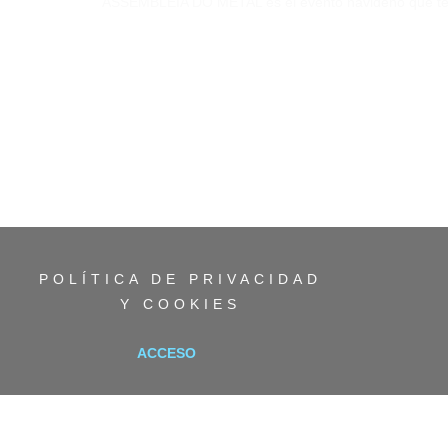
ASSEMBLEIA DO METAL es el evento navideño que tend
POLÍTICA DE PRIVACIDAD
Y COOKIES
ACCESO