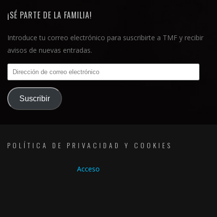
¡SÉ PARTE DE LA FAMILIA!
Introduce tu correo electrónico para suscribirte a TMF y recibir
avisos de nuevas entradas.
Dirección
de
correo
Suscribir
electrónico
POLÍTICA DE PRIVACIDAD Y COOKIES
Acceso