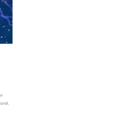
or
ural,