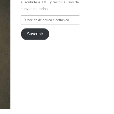
suscribirte a TMF y recibir avisos de
nuevas entradas.
Dirección
de
correo
Suscribir
electrónico