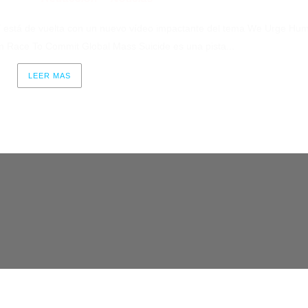
 está de vuelta con un nuevo vídeo impactante del tema We Urge Hu
Race To Commit Global Mass Suicide es una pista...
LEER MAS