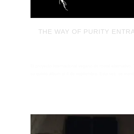
THE WAY OF PURITY ENTR
Publicado en 09
El proyecto internacional vegano de metal alternativ
su quinto álbum el 4 de septiembre. Esta vez, se manti