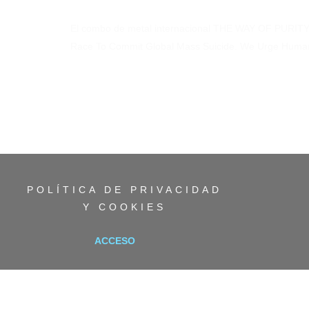
El combo de metal internacional THE WAY OF PURITY
Race To Commit Global Mass Suicide. We Urge Human 
POLÍTICA DE PRIVACIDAD
Y COOKIES
ACCESO