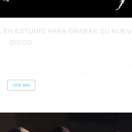
A EN ESTUDIO PARA GRABAR SU NUE
DISCO
Redacción
Noticias
/09/2021
por
en
o, THE WAY OF PURITY, acaba de anunciar que entrará al estudio para 
ene en secreto la ubicación del estudio y, según la información...
LEER MAS