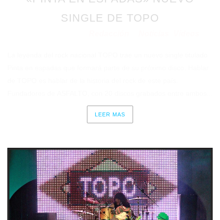
SINGLE DE TOPO
Redacción
Noticias
Vídeos
Publicado en 11/05/2021
por
en
⋅
La leyenda del rock nacional TOPO trae un nuevo single titulado
Pinta en espadas que formará parte de su próximo disco. Hablar
de TOPO es hablar de la historia del rock de este país.
Fundadores de ASFALTO, con 20 discos grabados entre ambos...
LEER MAS