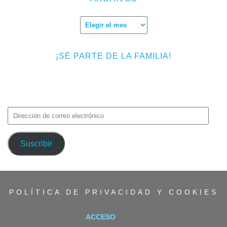
Archivos
¡SÉ PARTE DE LA FAMILIA!
Introduce tu correo electrónico para suscribirte a TMF y recibir
avisos de nuevas entradas.
Dirección
de
correo
Suscribir
electrónico
POLÍTICA DE PRIVACIDAD Y COOKIES
ACCESO