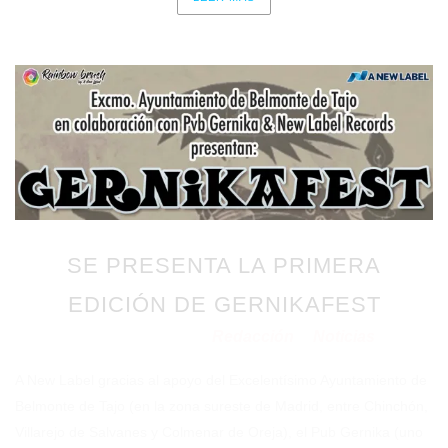
SE PRESENTA LA PRIMERA
EDICIÓN DE GERNIKAFEST
Redacción
Noticias
Publicado en 16/07/2021
por
en
A New Label gracias al apoyo del Excelentísimo Ayuntamiento de
Belmonte de Tajo (en la zona sureste de Madrid, entre Chinchón,
Villarejo de Salvanes y Colmenar de Oreja), el Pub Gernika (uno