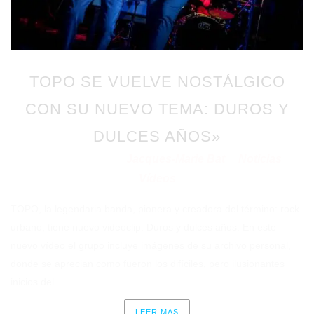
TOPO SE VUELVE NOSTÁLGICO
CON SU NUEVO TEMA: DUROS Y
DULCES AÑOS»
Jacques-Marie Bat
Noticias
Publicado en 26/05/2022
por
en
⋅
Vídeos
TOPO, la legendaria banda, pionera y creadora del término: rock
urbano, tiene nuevo videoclip: Duros y dulces años. En este
nuevo vídeo el grupo incluye imágenes de su archivo personal,
donde se aprecian como fueron los difíciles, pero ilusionantes
inicios del...
LEER MAS