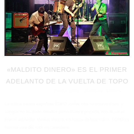
«MALDITO DINERO» ES EL PRIMER
ADELANTO DE LA VUELTA DE TOPO
Redacción
Noticias
Vídeos
Publicado en 11/01/2021
por
en
⋅
La mítica banda española TOPO vuelve con su octavo disco, y
aunque no ha dado detalles como título y portada, nos dejan el
primer adelanto: Maldito dinero, en forma de lyric video. TOPO es
historia viva del rock en castellano....