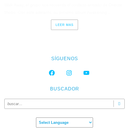
Walk Away, el grupo nos recuerda el conflicto armado de Oriente
Medio. Con este adelanto, su próximo álbum Awakening...
LEER MAS
SÍGUENOS
FACEBOOK
INSTAGRAM
YOUTUBE
BUSCADOR