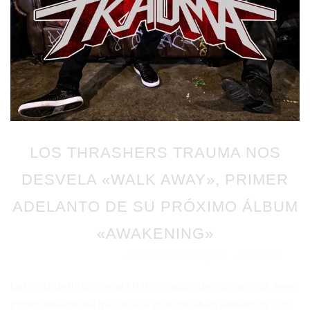
LOS THRASHERS TRAUMA NOS
DESVELA «WALK AWAY», PRIMER
ADELANTO DE SU PRÓXIMO ÁLBUM
«AWAKENING»
José Emilio Paqué
Noticias
Publicado en 28/07/2022
por
en
La banda de thrash metal TRAUMA acaba de publicar Walk Away,
primer adelanto del que será su próximo álbum Awakening. Con