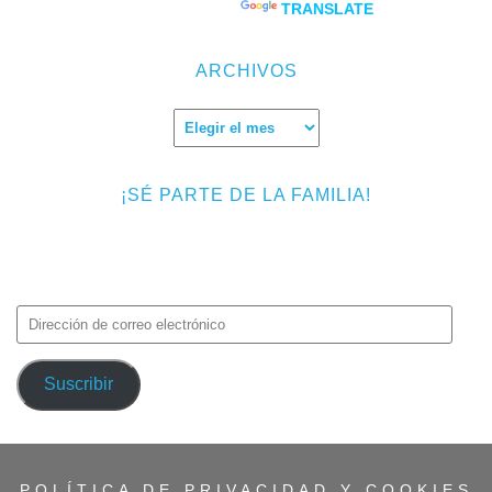
Powered by
TRANSLATE
ARCHIVOS
Archivos
¡SÉ PARTE DE LA FAMILIA!
Introduce tu correo electrónico para suscribirte a TMF y recibir
avisos de nuevas entradas.
Dirección
de
correo
Suscribir
electrónico
POLÍTICA DE PRIVACIDAD Y COOKIES