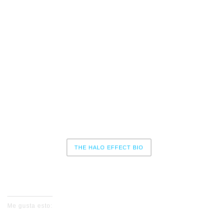
10 – A Death That Becomes Us
11 – The Burning Point
12 – Coda
13 – Path of Fierce Resistance
14 – The Defiant One
15 – Become Surrender
THE HALO EFFECT BIO
No events for now, please check again later.
Me gusta esto: