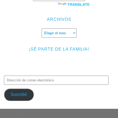
Powered by
TRANSLATE
ARCHIVOS
Archivos
¡SÉ PARTE DE LA FAMILIA!
Introduce tu correo electrónico para suscribirte a TMF y recibir
avisos de nuevas entradas.
Dirección
de
correo
Suscribir
electrónico