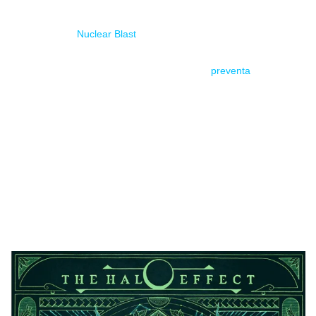
March of the Unheard
se publicará el próximo 10 de enero
bajo el sello
Nuclear Blast
, del mismo han transcendido su
portada y
tracklist
que os dejamos por aquí abajo. El álbum
se encuentra actualmente en situación de
preventa
.
Reitero que el trabajo viene acompañado con una gira de
presentación que de momento me temo sigue sin tener
programada fecha en España. Vuelvo a decir, a ver si nos
hacen caso a los «no escuchados» y THE HALO EFFECT se
pasa por las tierras de Cervantes a hacernos una visita…