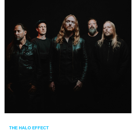
THE HALO EFFECT
sigue desvelando retazos de su nuevo
álbum. En este caso, ya podemos escuchar el
single
que da