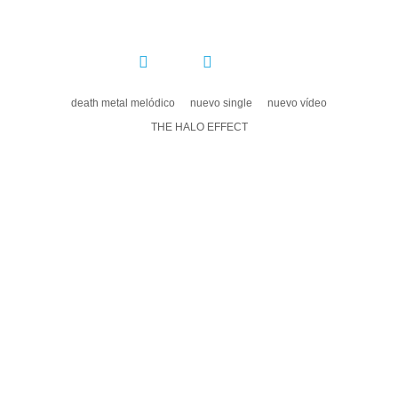
COMPARTIR:
death metal melódico
nuevo single
nuevo vídeo
THE HALO EFFECT
DEJA UN COMENTARIO