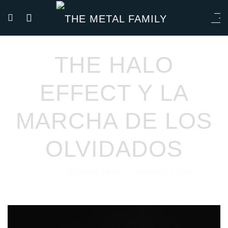
THE HALO
EFFECT Y LA
MARCHA DE LOS
OLVIDADOS
Esteban Leyva
Noticias
Vídeos
01/11/2024
por
en
⋅