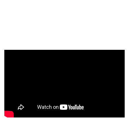
añadir algunas armonías, obtenemos una bella canción de
THE HALO EFFECT. Trabajar con la poderosa banda de
marcha de Gotemburgo ‘Göta Lejon’ nos dejó sin palabras
tanto en el estudio como en vivo… ¡realmente tienen
fuerza!»