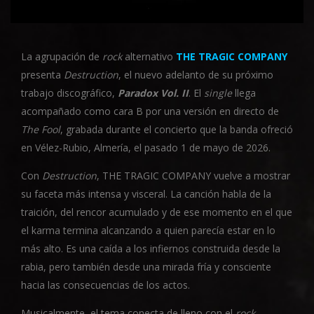
La agrupación de
rock
alternativo
THE TRAGIC COMPANY
presenta
Destruction
, el nuevo adelanto de su próximo
trabajo discográfico,
Paradox Vol. II
. El
single
llega
acompañado como cara B por una versión en directo de
The Fool
, grabada durante el concierto que la banda ofreció
en Vélez-Rubio, Almería, el pasado 1 de mayo de 2026.
Con
Destruction
, THE TRAGIC COMPANY vuelve a mostrar
su faceta más intensa y visceral. La canción habla de la
traición, del rencor acumulado y de ese momento en el que
el karma termina alcanzando a quien parecía estar en lo
más alto. Es una caída a los infiernos construida desde la
rabia, pero también desde una mirada fría y consciente
hacia las consecuencias de los actos.
Musicalmente, el tema conecta de lleno con el
rock