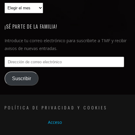
Archivos
¡SÉ PARTE DE LA FAMILIA!
Introduce tu correo electrónico para suscribirte a TMF y recibir
avisos de nuevas entradas.
Dirección
de
correo
Suscribir
electrónico
POLÍTICA DE PRIVACIDAD Y COOKIES
Acceso