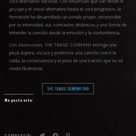
rock
alternativo nacional. Con influencias que van desde el
grunge
y el
metal
alternativo hasta el
rock
progresivo, la
formación ha desarrollado un sonido propio, reconocible
por su intensidad, sus contrastes dinámicos y una forma de
entender la canción desde la emoción y la contundencia.
Con
Destruction
, THE TRAGIC COMPANY entrega una
pieza áspera, oscura y poderosa: una canción sobre la
caída, la consecuencia y el peso de una traición que no se
olvida fácilmente.
THE TRAGIC COMPANY BIO
Me gusta esto:
COMPARTIR: