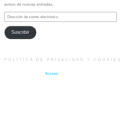
avisos de nuevas entradas.
Dirección
de
correo
Suscribir
electrónico
POLÍTICA DE PRIVACIDAD Y COOKIES
Acceso