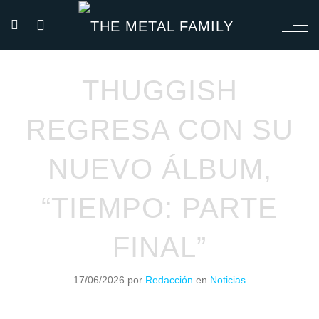
THUGGISH
REGRESA CON SU
NUEVO ÁLBUM,
“TIEMPO: PARTE
FINAL”
17/06/2026
por
Redacción
en
Noticias