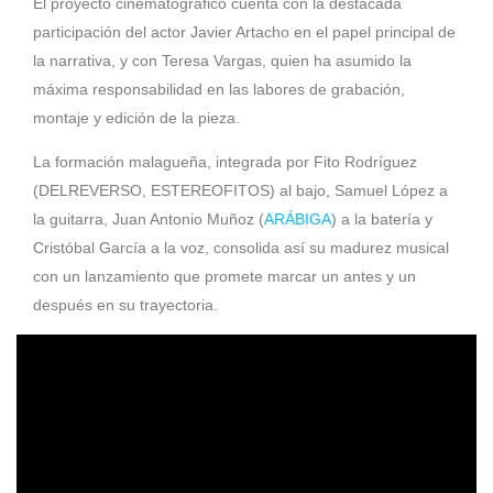
El proyecto cinematográfico cuenta con la destacada
participación del actor Javier Artacho en el papel principal de
la narrativa, y con Teresa Vargas, quien ha asumido la
máxima responsabilidad en las labores de grabación,
montaje y edición de la pieza.
La formación malagueña, integrada por Fito Rodríguez
(DELREVERSO, ESTEREOFITOS) al bajo, Samuel López a
la guitarra, Juan Antonio Muñoz (
ARÁBIGA
) a la batería y
Cristóbal García a la voz, consolida así su madurez musical
con un lanzamiento que promete marcar un antes y un
después en su trayectoria.