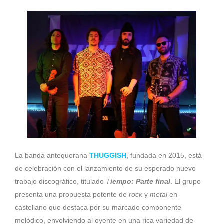
La banda antequerana
THUGGISH
, fundada en 2015, está
de celebración con el lanzamiento de su esperado nuevo
trabajo discográfico, titulado
T
iempo: Parte final
. El grupo
presenta una propuesta potente de
rock
y
metal
en
castellano que destaca por su marcado componente
melódico, envolviendo al oyente en una rica variedad de