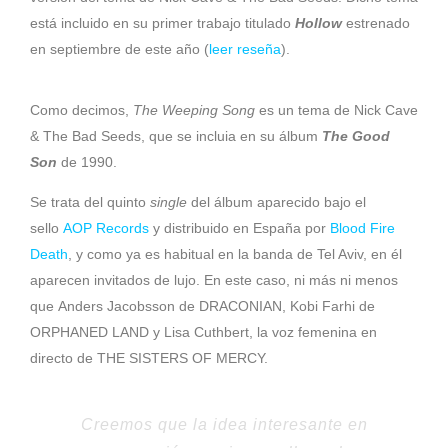
está incluido en su primer trabajo titulado
Hollow
estrenado
en septiembre de este año (
leer reseña
).
Como decimos,
The Weeping Song
es un tema de Nick Cave
& The Bad Seeds, que se incluia en su álbum
The Good
Son
de 1990.
Se trata del quinto
single
del álbum aparecido bajo el
sello
AOP Records
y distribuido en España por
Blood Fire
Death
, y como ya es habitual en la banda de Tel Aviv, en él
aparecen invitados de lujo. En este caso, ni más ni menos
que Anders Jacobsson de DRACONIAN, Kobi Farhi de
ORPHANED LAND y Lisa Cuthbert, la voz femenina en
directo de THE SISTERS OF MERCY.
Creemos que la idea interesante en