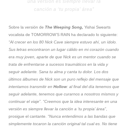
una versión es siempre llevar la
canción a ‘tu propia’ área”
Sobre la versión de
The Weeping Song,
Yishai Swearts
vocalista de TOMORROW’S RAIN ha declarado lo siguiente:
“Al crecer en los 80 Nick Cave siempre estuvo ahí, un ídolo.
Sus letras encontraron un lugar cálido en mi corazón cuando
era muy joven, aparte de que Nick es un mentor cuando se
trata de enfrentarse a sucesos traumáticos en la vida y
seguir adelante. Sana tu alma y canta tu dolor. Los dos
últimos álbumes de Nick son un puro reflejo del mensaje que
intentamos transmitir en
Hollow
: al final del día tenemos que
seguir adelante, tenemos que curarnos a nosotros mismos y
continuar el viaje”
.
“Creemos que la idea interesante en una
versión es siempre llevar la canción a ‘tu propia’ área”
,
prosigue el cantante.
“Nunca entendimos a las bandas que
simplemente tocaron la canción original tal cual es. No tiene