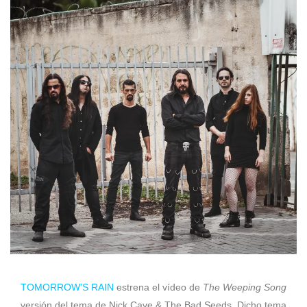
TOMORROW’S RAIN
estrena el vídeo de
The Weeping Song
versión del tema de Nick Cave & The Bad Seeds. Dicho tema