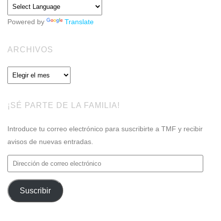
Powered by
Translate
ARCHIVOS
Archivos
¡SÉ PARTE DE LA FAMILIA!
Introduce tu correo electrónico para suscribirte a TMF y recibir
avisos de nuevas entradas.
Dirección
de
correo
Suscribir
electrónico