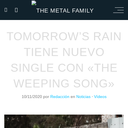
TOMORROW’S RAIN
TIENE NUEVO
SINGLE CON «THE
WEEPING SONG»
10/11/2020
por
Redacción
en
Noticias
⋅
Vídeos