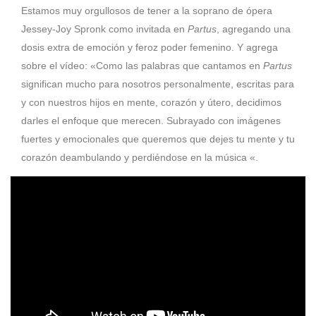
Estamos muy orgullosos de tener a la soprano de ópera
Jessey-Joy Spronk como invitada en
Partus
, agregando una
dosis extra de emoción y feroz poder femenino. Y agrega
sobre el vídeo: «Como las palabras que cantamos en
Partus
significan mucho para nosotros personalmente, escritas para
y con nuestros hijos en mente, corazón y útero, decidimos
darles el enfoque que merecen. Subrayado con imágenes
fuertes y emocionales que queremos que dejes tu mente y tu
corazón deambulando y perdiéndose en la música «.