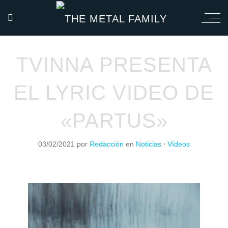
TVINNA PRESENTA
EL LYRIC VIDEO DE
«PARTUS»
03/02/2021
por
Redacción
en
Noticias
⋅
Vídeos