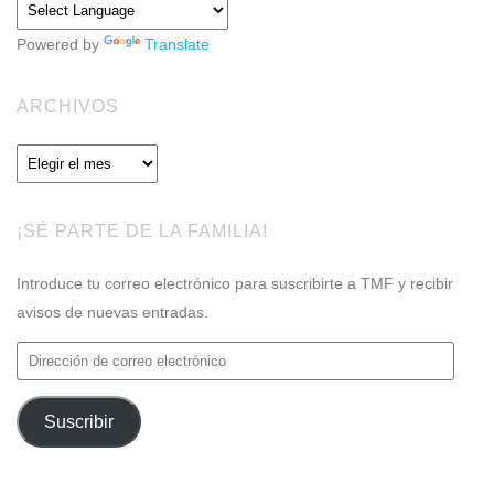
Powered by
Translate
ARCHIVOS
Archivos
¡SÉ PARTE DE LA FAMILIA!
Introduce tu correo electrónico para suscribirte a TMF y recibir
avisos de nuevas entradas.
Dirección
de
correo
Suscribir
electrónico