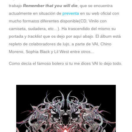
trabajo
Remember that you will die
, que se encuentra
actualmente en situación de
preventa
en su web oficial con
mucho formatos diferentes disponible(CD, Vinilo con
camiseta, sudadera, etc…). Ha trascendido del mismo su
portada y
tracklist
que os dejo por aquí abajo. El álbum está
repleto de colaboradores de lujo, a parte de VAI, Chino
Moreno, Sophia Black y Lil West entre otros…
Como decía el famoso bolero si tu me dices VAI lo dejo todo.