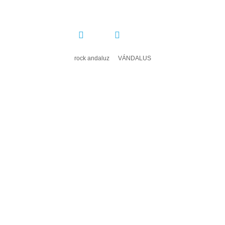
COMPARTIR:
rock andaluz
VÁNDALUS
DEJA UN COMENTARIO