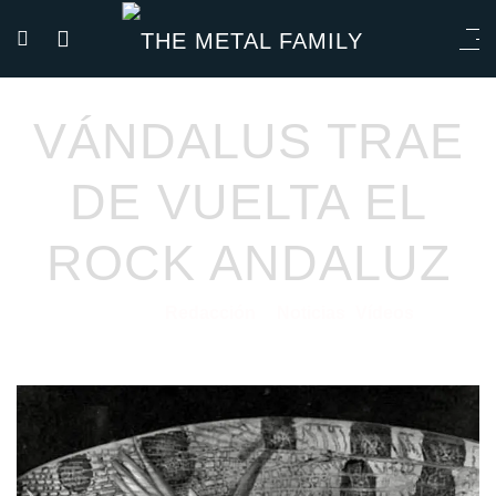
VÁNDALUS TRAE
DE VUELTA EL
ROCK ANDALUZ
Redacción
Noticias
Vídeos
12/04/2021
por
en
⋅