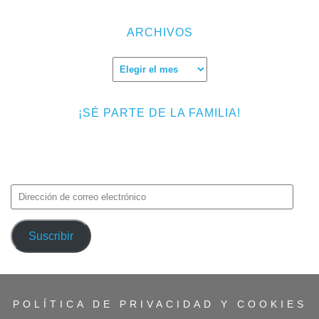
ARCHIVOS
Archivos
¡SÉ PARTE DE LA FAMILIA!
Introduce tu correo electrónico para suscribirte a TMF y recibir
avisos de nuevas entradas.
Dirección
de
correo
Suscribir
electrónico
POLÍTICA DE PRIVACIDAD Y COOKIES