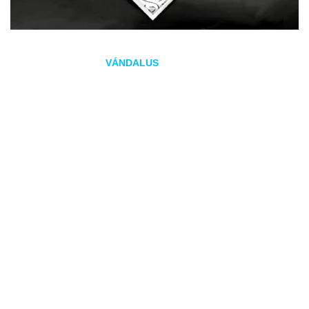
La banda sevillana
VÁNDALUS
estrenó el pasado 28 de
marzo el vídeo de
Indiferencia
, tema que como su
EP
debut
nos regresa a las raíces del
rock
andaluz.
VÁNDALUS quiere traer de vuelta el
rock
andaluz de los
años 70 pero con sonido actualizado, con su primer
EP
homónimo van camino de ello. Estrenado a la par que el
vídeo ha recibido una gran acogida tanto por parte del
público como de los medios.
La banda se estrenó en directo en febrero de 2021, y
conquistó la Sala Even de Sevilla con un repertorio
compuesto de temas propios y versiones de los clásicos del
genero como son TRIANA, MEDINA AZAHARA o ALAMEDA.