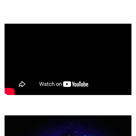
Con Vándalus, la banda pretende establecerse como uno de
los nuevos referentes del género.