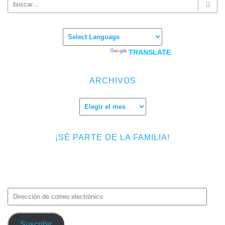
Powered by
TRANSLATE
ARCHIVOS
Archivos
¡SÉ PARTE DE LA FAMILIA!
Introduce tu correo electrónico para suscribirte a TMF y recibir
avisos de nuevas entradas.
Dirección
de
correo
Suscribir