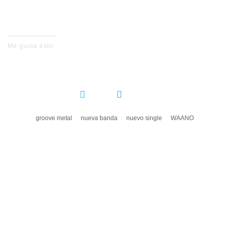
No events for now, please check again later.
Me gusta esto:
COMPARTIR:
groove metal
nueva banda
nuevo single
WAANO
DEJA UN COMENTARIO