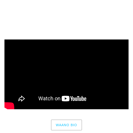
Bajo tierra
es un reclamo para Andalucía y en concreto para
Jaén, tierra de profunda cultura, castillos y montañas,
antigua región olvidada del mundo donde este vídeo
íntegramente se ha concebido y grabado.
WAANO BIO