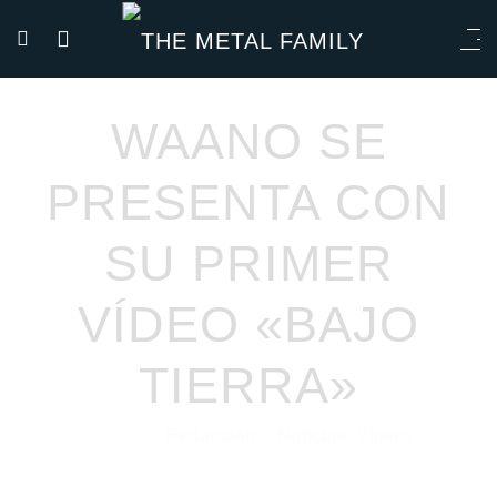
WAANO SE
PRESENTA CON
SU PRIMER
VÍDEO «BAJO
TIERRA»
Redacción
Noticias
Vídeos
27/04/2021
por
en
⋅