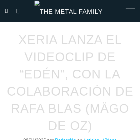
XERIA LANZA EL
VIDEOCLIP DE
“EDÉN”, CON LA
COLABORACIÓN DE
RAFA BLAS (MÄGO
DE OZ)