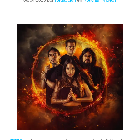
08/04/2025
por
Redacción
en
Noticias
⋅
Vídeos