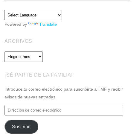
Powered by
Translate
ARCHIVOS
Archivos
¡SÉ PARTE DE LA FAMILIA!
Introduce tu correo electrónico para suscribirte a TMF y recibir
avisos de nuevas entradas.
Dirección
de
correo
Suscribir
electrónico