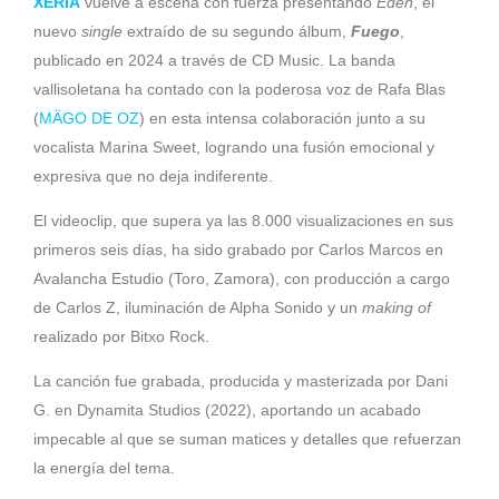
XERIA
vuelve a escena con fuerza presentando
Edén
, el
nuevo
single
extraído de su segundo álbum,
Fuego
,
publicado en 2024 a través de CD Music. La banda
vallisoletana ha contado con la poderosa voz de Rafa Blas
(
MÄGO DE OZ
) en esta intensa colaboración junto a su
vocalista Marina Sweet, logrando una fusión emocional y
expresiva que no deja indiferente.
El videoclip, que supera ya las 8.000 visualizaciones en sus
primeros seis días, ha sido grabado por Carlos Marcos en
Avalancha Estudio (Toro, Zamora), con producción a cargo
de Carlos Z, iluminación de Alpha Sonido y un
making of
realizado por Bitxo Rock.
La canción fue grabada, producida y masterizada por Dani
G. en Dynamita Studios (2022), aportando un acabado
impecable al que se suman matices y detalles que refuerzan
la energía del tema.