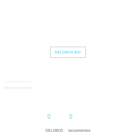
8 – Caídos del cielo
9 – Esta habitación
10 – Sacra
DELOBOS BIO
No events for now, please check again later.
Me gusta esto:
COMPARTIR:
DELOBOS
lanzamientos