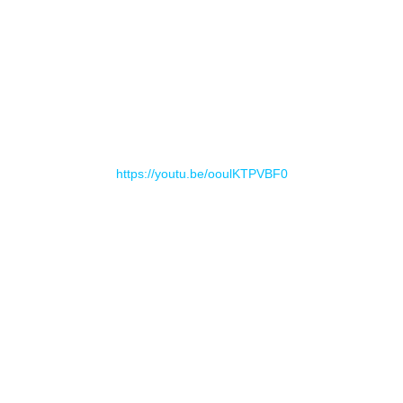
https://youtu.be/ooulKTPVBF0
También se han confirmado dos fechas para presentar el
disco que os dejamos a continuación.
15/08/2021 – Alhaurín de la Torre, Málaga (Ciclo Alhautor)
02/10/2021 – Madrid (Moby Dick Club)