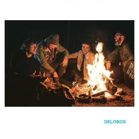
24/06/2021
por
en
Ayer coincidiendo con los festejos de San Juan,
DELOBOS
ha publicado su tercer disco titulado
Prender
.