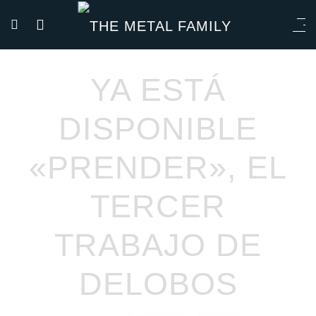
YA ESTÁ
DISPONIBLE
«PRENDER», EL
TERCER
TRABAJO DE
DELOBOS
Redacción
Noticias