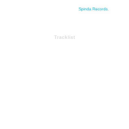
Estreno el 23/06/21 a través de
Spinda Records.
Tracklist
1 – Maravilla de San Juan
2 – Consejo de cuervos
3 – El descenso
4 – Trehintaisiete
5 – El rito del grito
6 – Selva
7 – Leviatán