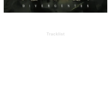
Tracklist
1 – Saga
2 – La doctrina egoísta
3 – Múltiple
4 – El libro cerrado
5 – El nombre del viento
6 – La túnica negra
7 – La huida