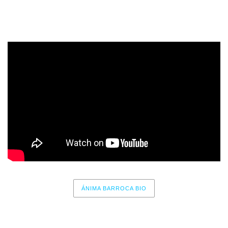
8 – Mil años
ÁNIMA BARROCA BIO
No events for now, please check again later.