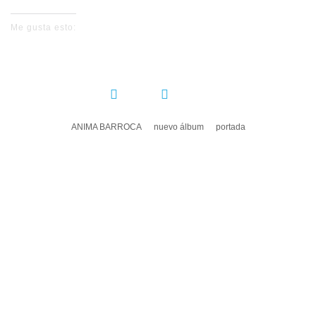
Me gusta esto:
COMPARTIR:
ANIMA BARROCA
nuevo álbum
portada
DEJA UN COMENTARIO