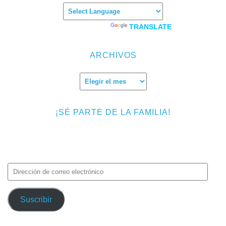
Powered by
TRANSLATE
ARCHIVOS
Archivos
¡SÉ PARTE DE LA FAMILIA!
Introduce tu correo electrónico para suscribirte a TMF y recibir
avisos de nuevas entradas.
Dirección
de
correo
Suscribir
electrónico