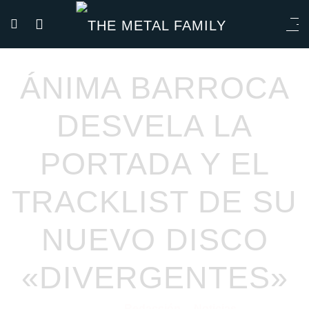
ÁNIMA BARROCA
DESVELA LA
PORTADA Y EL
TRACKLIST DE SU
NUEVO DISCO
«DIVERGENTES»
Redacción
Noticias