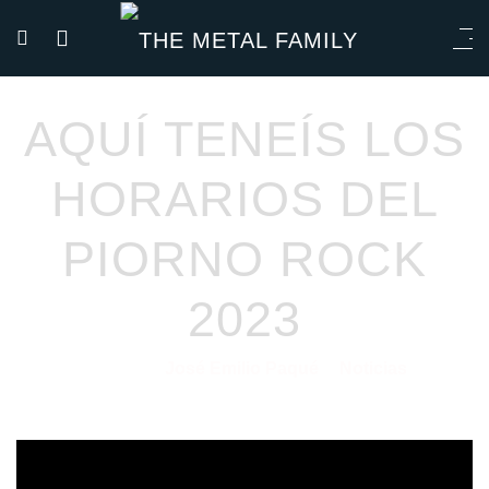
AQUÍ TENEÍS LOS
HORARIOS DEL
PIORNO ROCK
2023
José Emilio Paqué
Noticias
08/05/2023
por
en