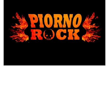
El festival PIORNO ROCK calienta motores para su
inminente próxima edición. Para ello ha hecho públicos los
horarios de las actuaciones de las bandas que compondrán
su cártel. DJ Metalizer será el encargado de recibir a todos
los asistentes hasta que den el pistoletazo de salida con el
undergrunge
de SUXIO, seguidos del
metal
experimental de