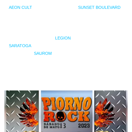
AEON CULT
y el
heavy/hard rock
de
SUNSET BOULEVARD
.
A continuación MARIA MOES será la encargada de
conseguir que los ánimos sigan a flor de piel con su
rock
,
que explotará con dos leyendas de máximo nivel dentro de
nuestro
metal
como son
LEGION
(
thrash metal
) y
SARATOGA
(
heavy metal
). Para rematar la noche la banda
de
folk metal
SAUROM
pondrá fin la festival por todo lo alto,
convirtiéndolo en toda una fiesta . Un cartel muy
heterogéneo, cuya diversidad de estilos será la nota reinante
para hacer las delicias de todos los presentes.