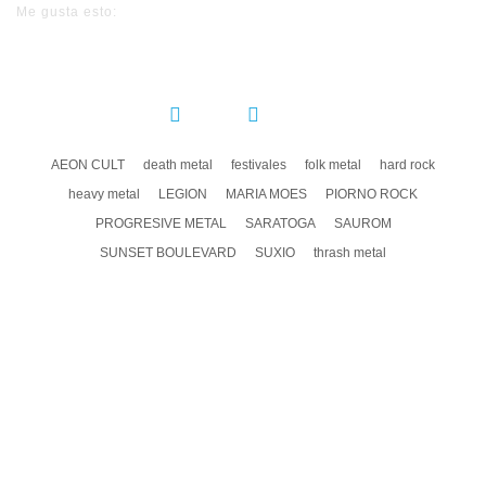
Me gusta esto:
COMPARTIR:
AEON CULT
death metal
festivales
folk metal
hard rock
heavy metal
LEGION
MARIA MOES
PIORNO ROCK
PROGRESIVE METAL
SARATOGA
SAUROM
SUNSET BOULEVARD
SUXIO
thrash metal
DEJA UN COMENTARIO