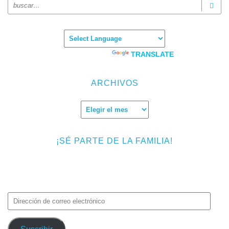
Powered by
TRANSLATE
ARCHIVOS
Archivos
¡SÉ PARTE DE LA FAMILIA!
Introduce tu correo electrónico para suscribirte a TMF y recibir
avisos de nuevas entradas.
Dirección
de
correo