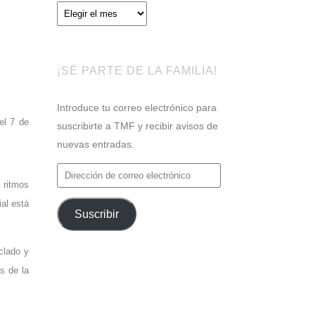
Archivos
¡SÉ PARTE DE LA FAMILIA!
Introduce tu correo electrónico para
el 7 de
suscribirte a TMF y recibir avisos de
nuevas entradas.
Dirección
 ritmos
de
ial está
correo
Suscribir
electrónico
clado y
s de la