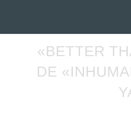
INICIO
NOTICIAS
R
«BETTER TH
DE «INHUMA
Y