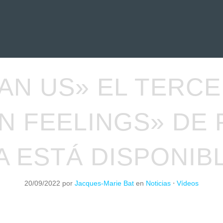
EVIEWS
ENTREVISTAS
CRÓNICAS
ARTÍCULOS
VÍDEOS
AN US» EL TERC
N FEELINGS» DE 
A ESTÁ DISPONIB
20/09/2022
por
Jacques-Marie Bat
en
Noticias
⋅
Vídeos