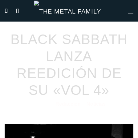
BLACK SABBATH
LANZA
REEDICIÓN DE
SU «VOL 4»
Redacción
Noticias
12/02/2021
por
en