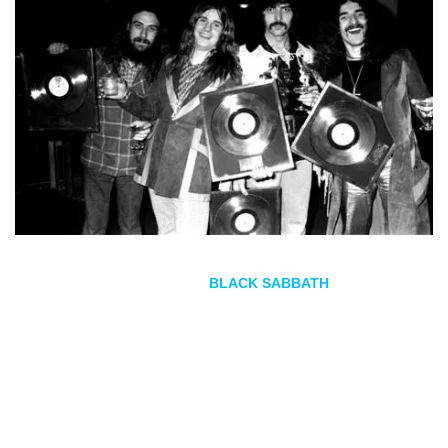
Los padres del
heavy metal
BLACK SABBATH
reeditan su
legendario
Vol.4
(BMG, 2021) en una nueva edición que
incluye una nueva remasterización del álbum junto con
grandes sorpresas.
Ozzy Osbourne, Tony Iommi, Geezer Butler y Bill Ward
lanzaron su cuarto álbum en 1972 con el curioso título