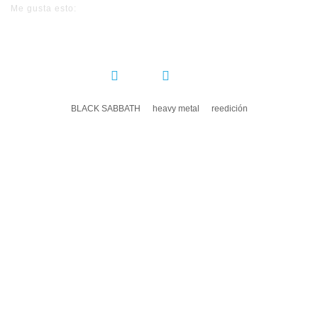
Me gusta esto:
COMPARTIR:
BLACK SABBATH
heavy metal
reedición
DEJA UN COMENTARIO