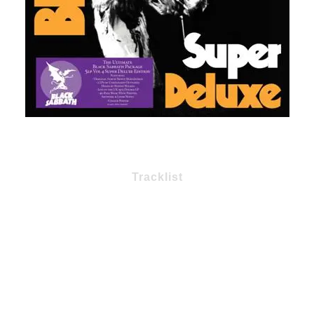
Tracklist
Side One
1 – Wheels Of Confusion / The Straightener
2 – Tomorrow’s Dream
3 – Changes