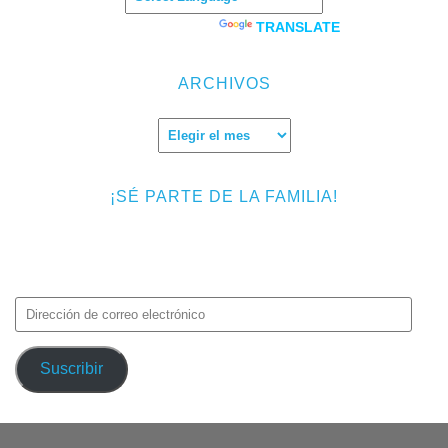
Powered by
TRANSLATE
ARCHIVOS
Archivos
¡SÉ PARTE DE LA FAMILIA!
Introduce tu correo electrónico para suscribirte a TMF y recibir
avisos de nuevas entradas.
Dirección
de
correo
Suscribir
electrónico