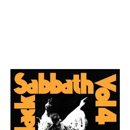
corrió a cargo de la propia banda.
La reedición estará disponible en varios formatos donde se
incluyen entre otros 20 temas grabados en vivo, temas
inéditos o nuevas versiones de los clásicos temas de la
banda de Birmingham.