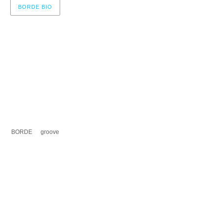
BORDE BIO
r now, please check again later.
BORDE
groove
A UN COMENTARIO