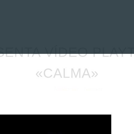
EVIEWS
ENTREVISTAS
CRÓNICAS
ARTÍCULOS
VÍDEOS
SENTA VÍDEO PLAY
«CALMA»
Redacción
Noticias
07/01/2021
por
en