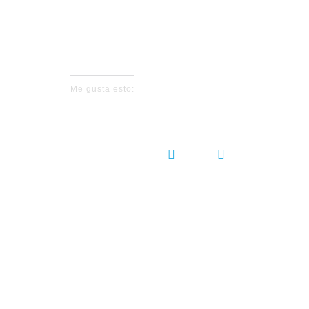
No events fo
Me gusta esto:
COMPARTIR:
DEJ