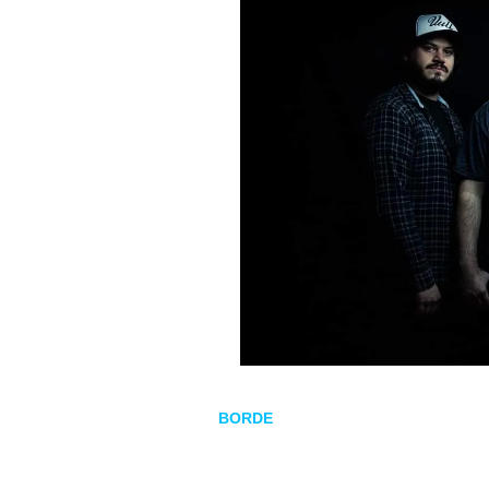
Los argentinos
BORDE
estrenaron su
EP
debut
Despe
de uno de sus temas titulado
Calma
.