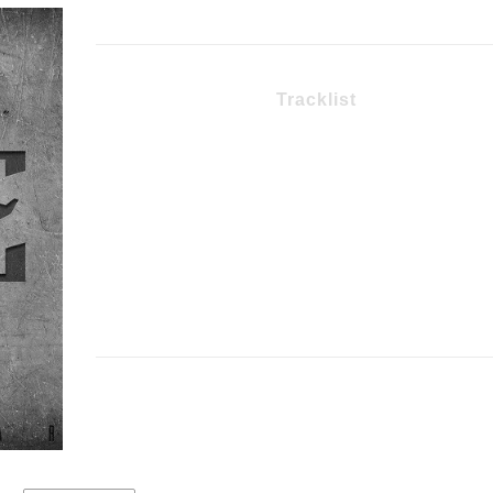
Tracklist
1 – Calma
2 – Revelo
3 – Guía
4 – El Costo de Ser