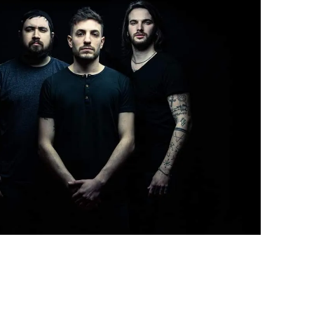
rtar
el pasado mes de noviembre, y ahora nos ofrecen un vídeo
playt