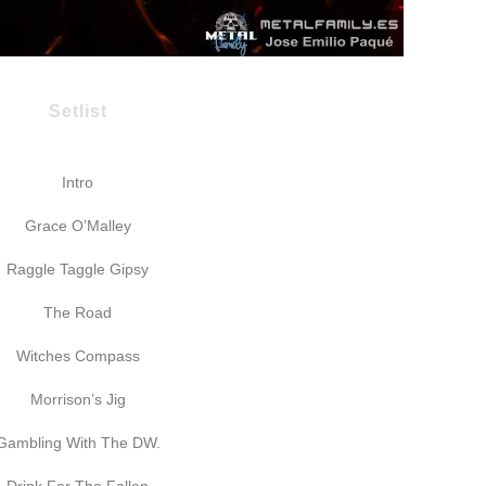
Setlist
Intro
Grace O’Malley
Raggle Taggle Gipsy
The Road
Witches Compass
Morrison’s Jig
Gambling With The DW.
Drink For The Fallen