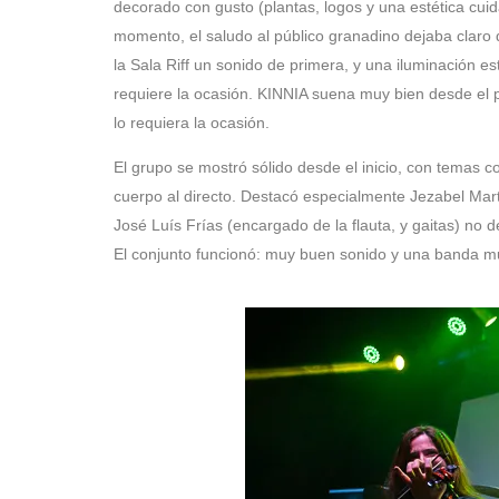
decorado con gusto (plantas, logos y una estética cu
momento, el saludo al público granadino dejaba claro 
la Sala Riff un sonido de primera, y una iluminación 
requiere la ocasión. KINNIA suena muy bien desde el p
lo requiera la ocasión.
El grupo se mostró sólido desde el inicio, con temas 
cuerpo al directo. Destacó especialmente Jezabel Martín
José Luís Frías (encargado de la flauta, y gaitas) n
El conjunto funcionó: muy buen sonido y una banda m