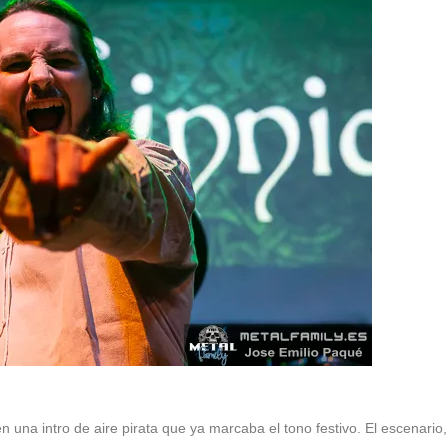
 una intro de aire pirata que ya marcaba el tono festivo. El escenario,