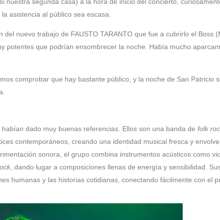
casi nuestra segunda casa) a la hora de inicio del concierto, curiosament
a asistencia al público sea escasa.
ón del nuevo trabajo de FAUSTO TARANTO que fue a cubrirlo el Boss 
muy potentes que podrían ensombrecer la noche. Había mucho aparcam
demos comprobar que hay bastante público, y la noche de San Patricio s
a.
e habían dado muy buenas referencias. Ellos son una banda de
folk
ro
atices contemporáneos, creando una identidad musical fresca y envolve
perimentación sonora, el grupo combina instrumentos acústicos como vio
rock
, dando lugar a composiciones llenas de energía y sensibilidad. Sus
es humanas y las historias cotidianas, conectando fácilmente con el pú