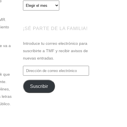
e
Archivos
(MR.
iento
¡SÉ PARTE DE LA FAMILIA!
Introduce tu correo electrónico para
e va a
suscribirte a TMF y recibir avisos de
nuevas entradas.
Dirección
ck
que
de
nte.
correo
Suscribir
lines,
electrónico
 letras
blico.