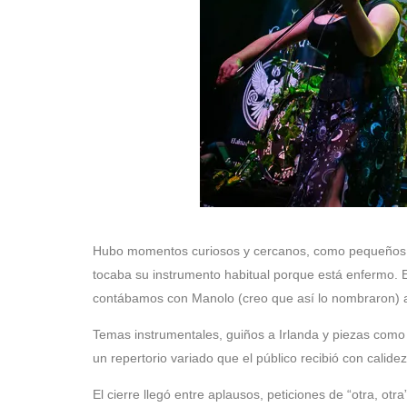
Hubo momentos curiosos y cercanos, como pequeños des
tocaba su instrumento habitual porque está enfermo. En
contábamos con Manolo (creo que así lo nombraron) a 
Temas instrumentales, guiños a Irlanda y piezas com
un repertorio variado que el público recibió con calide
El cierre llegó entre aplausos, peticiones de “otra, otra”