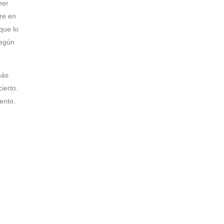
mer
re en
que lo
según
más
ierto.
ento.