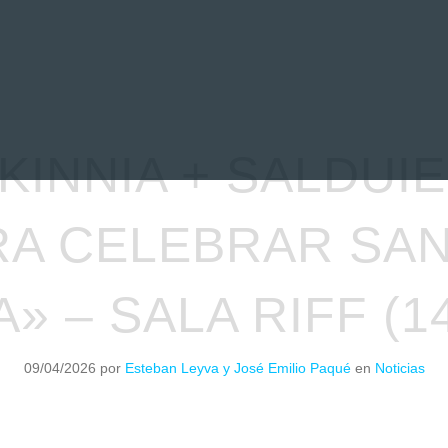
EVIEWS
ENTREVISTAS
CRÓNICAS
ARTÍCULOS
VÍDEOS
KINNIA + SALDUIE
A CELEBRAR SAN
 – SALA RIFF (14
09/04/2026
por
Esteban Leyva y José Emilio Paqué
en
Noticias