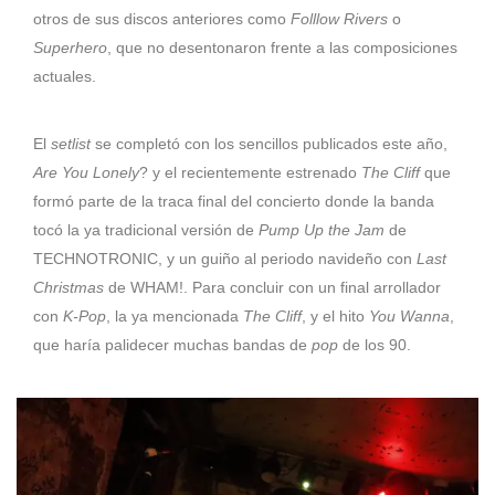
otros de sus discos anteriores como
Folllow Rivers
o
Superhero
, que no desentonaron frente a las composiciones
actuales.
El
setlist
se completó con los sencillos publicados este año,
Are You Lonely
? y el recientemente estrenado
The Cliff
que
formó parte de la traca final del concierto donde la banda
tocó la ya tradicional versión de
Pump Up the Jam
de
TECHNOTRONIC, y un guiño al periodo navideño con
Last
Christmas
de WHAM!. Para concluir con un final arrollador
con
K-Pop
, la ya mencionada
The Cliff
, y el hito
You Wanna
,
que haría palidecer muchas bandas de
pop
de los 90.