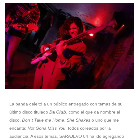
La banda deleitó a un público entregado con temas de su
último disco titulado
Da Club
, como el que da nombre al
disco,
Don´t Take me Home
,
She Shakes
o uno que me
encanta:
Not Gona Miss You
, todos coreados por la
audiencia. A esos temas, SARAJEVO 84 ha ido agregando