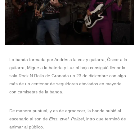
La banda formada por Andrés a la voz y guitarra, Óscar a la
guitarra, Migue a la batería y Luz al bajo consiguió llenar la
sala Rock N Rolla de Granada un 23 de diciembre con algo
más de un centenar de seguidores ataviados en mayoría
con camisetas de la banda.
De manera puntual, y es de agradecer, la banda subió al
escenario al son de
Eins, zwei, Polizei
, intro que terminó de
animar al público.