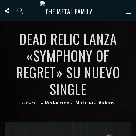
DEAD RELIC LANZA
«SYMPHONY OF
REGRET» SU NUEVO
SINGLE
Redacción
Noticias
Vídeos
23/05/2024
por
en
⋅