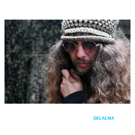
07/10/2025
por
en
Manuel Seoane, guitarrista y compositor de
DELALMA
, ha
compartido un comunicado en el que anuncia el comienzo
de una nueva etapa para la banda y ofrece los primeros