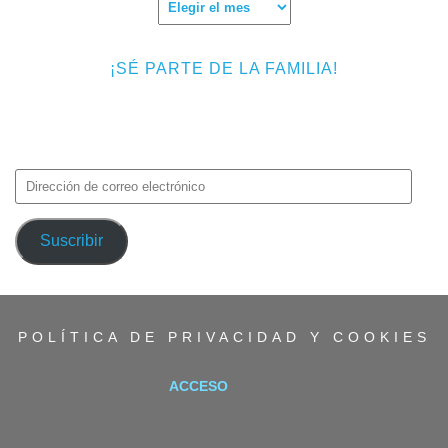
Archivos
¡SÉ PARTE DE LA FAMILIA!
Introduce tu correo electrónico para suscribirte a TMF y recibir
avisos de nuevas entradas.
Dirección
de
correo
Suscribir
electrónico
POLÍTICA DE PRIVACIDAD Y COOKIES
ACCESO