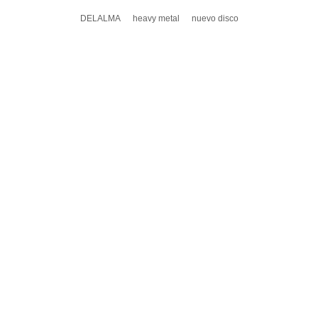
DELALMA
heavy metal
nuevo disco
DEJA UN COMENTARIO