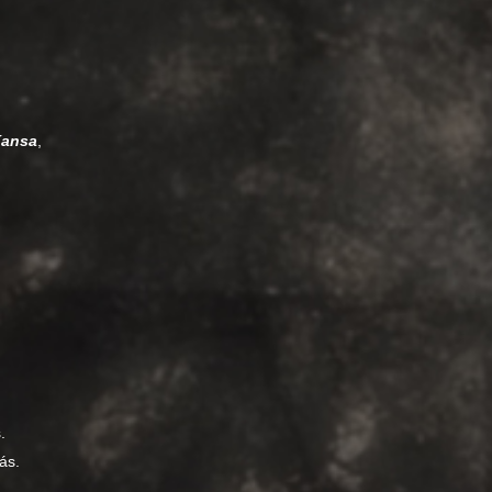
Kansa
,
.
ás.