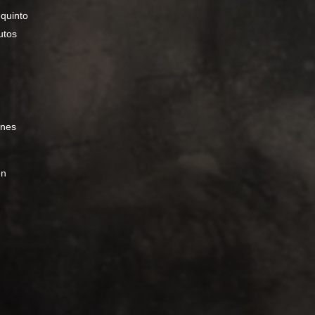
 quinto
utos
ines
en