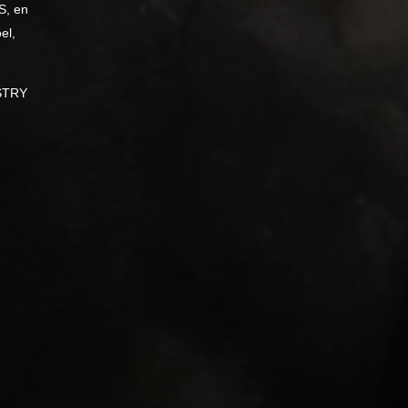
S, en
el,
ISTRY