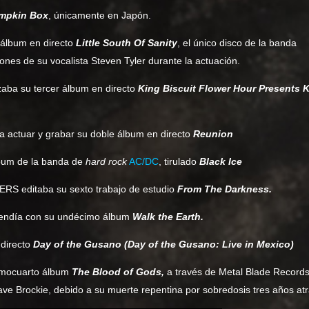
mpkin Box
, únicamente en Japón.
álbum en directo
Little South Of Sanity
, el único disco de la banda
iones de su vocalista Steven Tyler durante la actuación.
ba su tercer álbum en directo
King Biscuit Flower Hour Presents 
 actuar y grabar su doble álbum en directo
Reunion
lbum de la banda de
hard rock
AC/DC
, tirulado
Black Ice
RS editaba su sexto trabajo de estudio
From The Darkness.
ndía con su undécimo álbum
Walk the Earth.
directo
Day of the Gusano (Day of the Gusano: Live in Mexico)
mocuarto álbum
The Blood of Gods,
a través de Metal Blade Records
ave Brockie, debido a su muerte repentina por sobredosis tres años atr