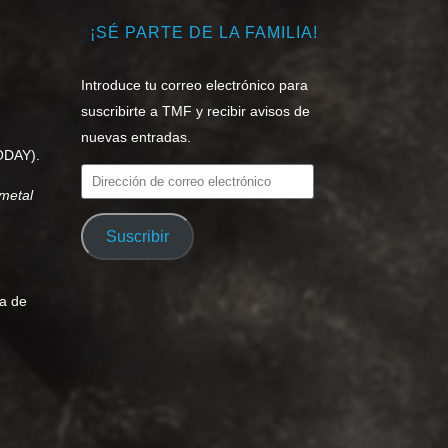
¡SÉ PARTE DE LA FAMILIA!
Introduce tu correo electrónico para
suscribirte a TMF y recibir avisos de
nuevas entradas.
ODAY).
Dirección
metal
de
correo
Suscribir
electrónico
sa de