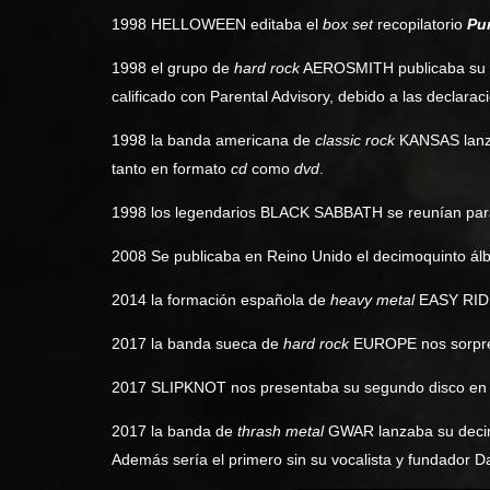
1998 HELLOWEEN editaba el
box set
recopilatorio
Pu
1998 el grupo de
hard rock
AEROSMITH publicaba su 
calificado con Parental Advisory, debido a las declarac
1998 la banda americana de
classic rock
KANSAS lanza
tanto en formato
cd
como
dvd
.
1998 los legendarios BLACK SABBATH se reunían para
2008 Se publicaba en Reino Unido el decimoquinto á
2014 la formación española de
heavy metal
EASY RIDE
2017 la banda sueca de
hard rock
EUROPE nos sorpre
2017 SLIPKNOT nos presentaba su segundo disco en 
2017 la banda de
thrash metal
GWAR lanzaba su deci
Además sería el primero sin su vocalista y fundador D