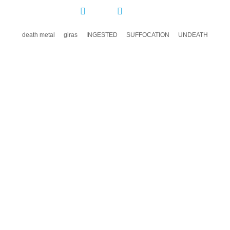
COMPARTIR:
death metal
giras
INGESTED
SUFFOCATION
UNDEATH
DEJA UN COMENTARIO