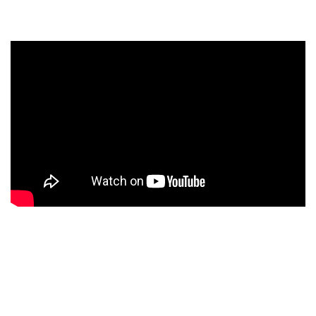
dar comienzo a cada una de las fechas de esta gira.
Como apertura de la velada, ETERNAL serán los
encargados de dar comienzo a cada una de las fechas de
esta gira.