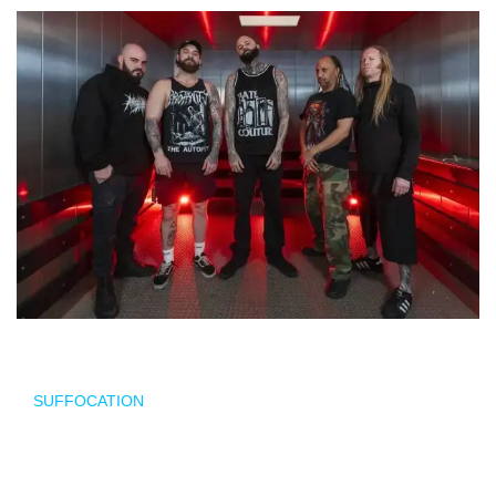
Las leyendas del
death metal
estadounidense
SUFFOCATION
regresarán a España el próximo mes de
octubre para ofrecer unos conciertos que prometen
convertirse en una auténtica celebración de la música
extrema. Considerados una de las bandas más influyentes y