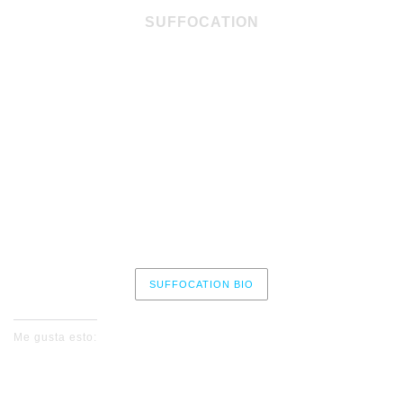
SUFFOCATION
+ INGESTED + UNDEATH + ETERNAL
21/10/26 – Santana 27 – Bilbao
22/10/26 – Revi Live – Madrid
24/10/26 – The One – Alicante
25/10/26 – Razzmatazz 2 – Barcelona
SUFFOCATION BIO
Me gusta esto: