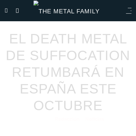
EL DEATH METAL
DE SUFFOCATION
RETUMBARÁ EN
ESPAÑA ESTE
OCTUBRE
Redacción
Noticias
08/07/2026
por
en