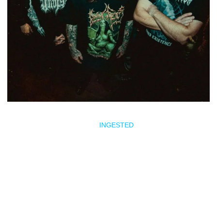
Junto a ellos, los británicos
INGESTED
, una de las
formaciones más sólidas y destructivas de la escena
extrema contemporánea. Desde Manchester, el grupo ha
construido una reputación impecable gracias a su
combinación de
brutal death metal
, técnica aplastante y una
constante evolución compositiva. Su capacidad para
equilibrar agresividad, complejidad y contundencia les ha
convertido en uno de los nombres más destacados del