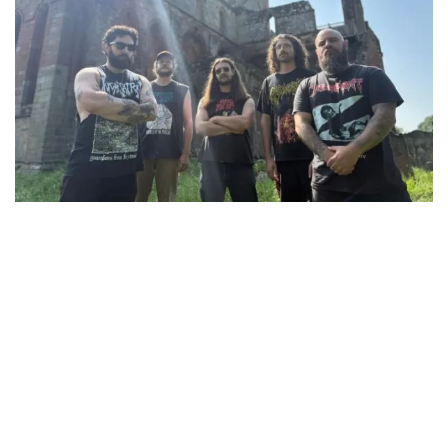
El cartel se completa con UNDEATH, una de las grandes
revelaciones del
death metal
estadounidense de los últimos
años. Procedentes de Rochester, Nueva York, han
conquistado tanto a la prensa especializada como al público
gracias a su enfoque fresco, su energía desbordante y una
colección de canciones que combinan la esencia clásica del
género con una personalidad propia inconfundible. Como
apertura de la velada, ETERNAL serán los encargados de