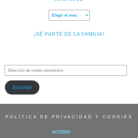
Archivos
¡SÉ PARTE DE LA FAMILIA!
Introduce tu correo electrónico para suscribirte a TMF y recibir
avisos de nuevas entradas.
Dirección
de
correo
Suscribir
electrónico
POLÍTICA DE PRIVACIDAD Y COOKIES
ACCESO