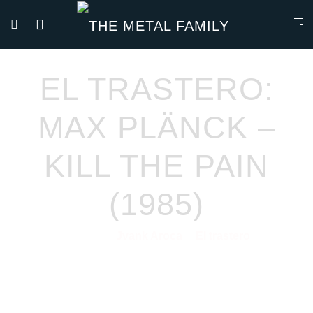
EL TRASTERO:
MAX PLÄNCK –
KILL THE PAIN
(1985)
Jvank Aroca
El trastero
18/12/2020
por
en
No sabría decir muy bien que se les pasaría por la cabeza a