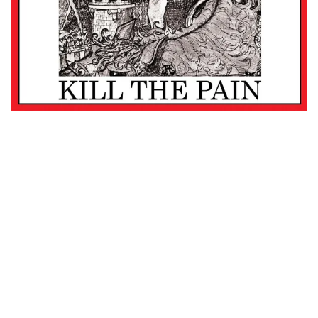
MAX PLÄNCK eran: Spike McCormick (bajo), Eddie Forcier
(batería) y Rod Freeman (guitarra y voz).
A pesar de un paso más que efímero dentro del panorama
musical, nos regalaron un magnífico larga duración titulado
Kill The Pain, en el que dejan patente su buen hacer.
Practicaban un heavy metal épico que sin duda, nos
recuerda tanto en la ejecución como en la parte vocal a
Manilla Road, si bien, utilizan melodías y punteos que nos