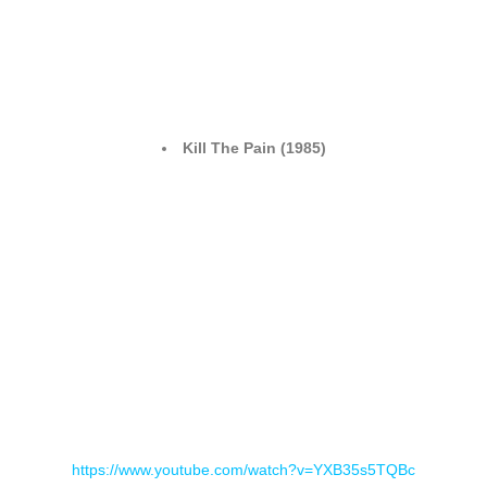
En 1986 publicaron un sencillo compartido de un tema por
banda junto a Kil d´ Kor (US power metal) y poco más se
supo de ellos.
Discografía oficial (solo se incluyen LP´s):
Kill The Pain (1985)
https://www.youtube.com/watch?v=YXB35s5TQBc