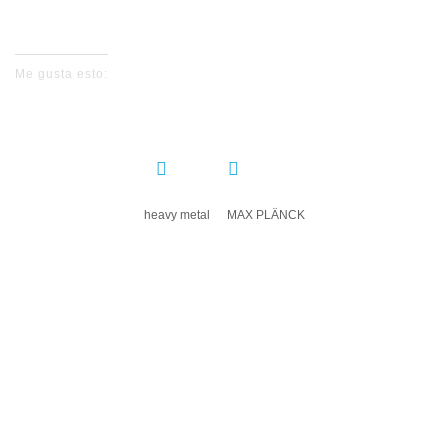
Me gusta esto:
COMPARTIR:
heavy metal
MAX PLÄNCK
DEJA UN COMENTARIO