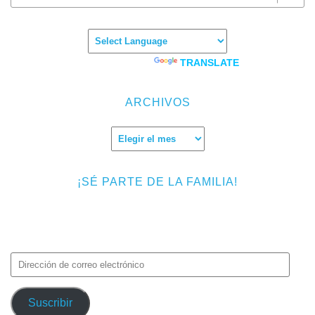
Powered by
TRANSLATE
ARCHIVOS
Archivos
¡SÉ PARTE DE LA FAMILIA!
Introduce tu correo electrónico para suscribirte a TMF y recibir
avisos de nuevas entradas.
Dirección
de
correo
Suscribir