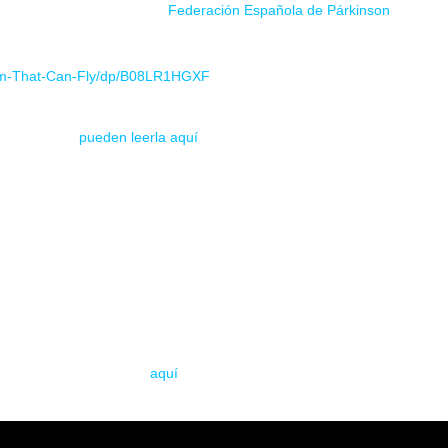
r una colaboración con la
Federación Española de Párkinson
.
era de ayudar es comprando la canción en Amazon en el siguiente enl
-That-Can-Fly/dp/
B08LR1HGXF
a hace ayer (
pueden leerla aquí
) comentamos el compromiso y gran c
nunciando una colaboración a favor de la Federación Española de Párk
nfermedad de Párkinson y apoyar al desarrollo de los proyectos dirigido
son, hemos decidido junto con nuestra discográfica On Fire Records de
ream that I can fly
a la Federación Española de Párkinson. Todo el din
tunes y demás plataformas digitales irá íntegro a esta federación. A
sonas que tienen esta patología. Descubre todo lo que nos une con el
va».
n Española de Parkinson
aquí
.