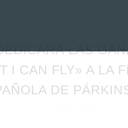
EVIEWS
ENTREVISTAS
CRÓNICAS
ARTÍCULOS
VÍDEOS
DEDICARÁ LAS GANA
 I CAN FLY» A LA
PAÑOLA DE PÁRKIN
Redacción
Noticias
09/02/2021
por
en