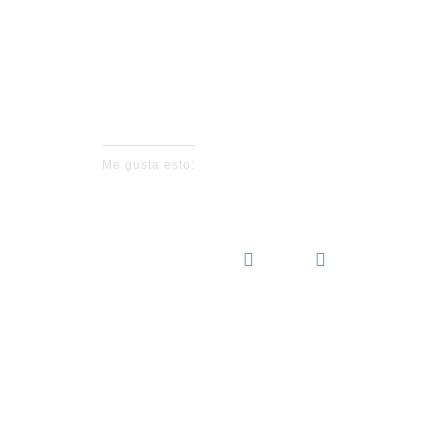
No events fo
Me gusta esto:
COMPARTIR:
DEJ