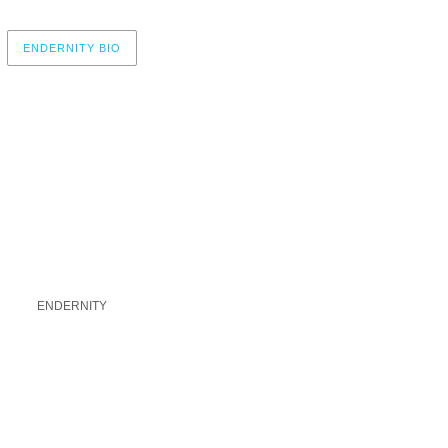
ENDERNITY BIO
r now, please check again later.
ENDERNITY
A UN COMENTARIO