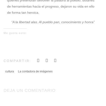
quienes pretendían devolver la palabra al pueblo, dotarles
de herramientas hacia el progreso, dejaron su vida en ello
de forma tan heroica.
“A la libertad alas. Al pueblo pan, conocimiento y honra”
Me gusta esto:
COMPARTIR:
cultura
La contadora de imágenes
DEJA UN COMENTARIO