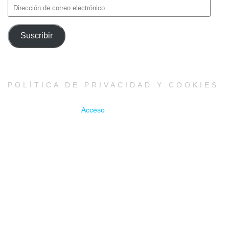
Dirección
de
correo
Suscribir
electrónico
POLÍTICA DE PRIVACIDAD Y COOKIES
Acceso