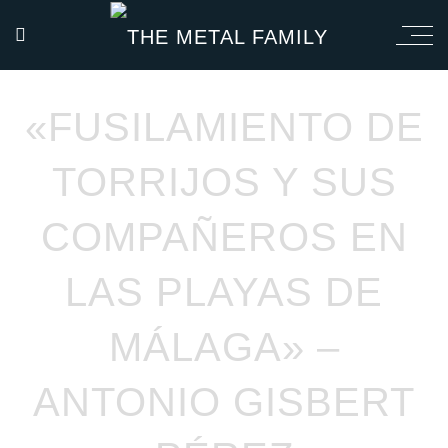
«FUSILAMIENTO DE
TORRIJOS Y SUS
COMPAÑEROS EN
LAS PLAYAS DE
MÁLAGA» –
ANTONIO GISBERT