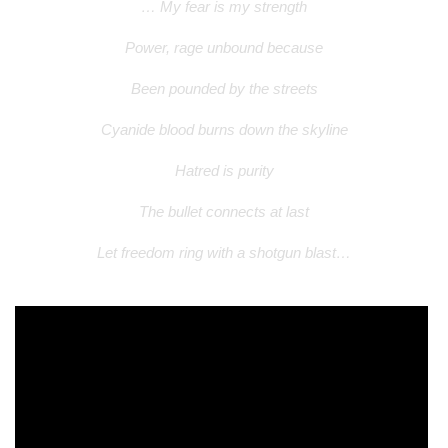
… My fear is my strength
Power, rage unbound because
Been pounded by the streets
Cyanide blood burns down the skyline
Hatred is purity
The bullet connects at last
Let freedom ring with a shotgun blast…