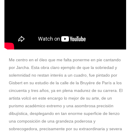
Me centro en el óleo que me falta ponerme en pie cantando
por Jarcha. Esta obra claro ejemplo de que la sobriedad y
solemnidad no restan interés a un cuadro, fue pintado por
Gisbert en su estudio de la calle de la Bruyère de
París
a los
cincuenta y tres años, ya en plena madurez de su carrera. El
artista volcó en este encargo lo mejor de su arte, de un
purismo académico extremo y una asombrosa precisión
dibujística, desplegando en tan enorme superficie de lienzo
una composición de una grandeza poderosa y
sobrecogedora, precisamente por su extraordinaria y severa