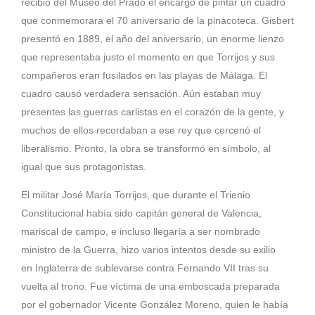
recibió del Museo del Prado el encargo de pintar un cuadro
que conmemorara el 70 aniversario de la pinacoteca. Gisbert
presentó en 1889, el año del aniversario, un enorme lienzo
que representaba justo el momento en que Torrijos y sus
compañeros eran fusilados en las playas de Málaga. El
cuadro causó verdadera sensación. Aún estaban muy
presentes las guerras carlistas en el corazón de la gente, y
muchos de ellos recordaban a ese rey que cercenó el
liberalismo. Pronto, la obra se transformó en símbolo, al
igual que sus protagonistas.
El militar
José María Torrijos
, que durante el Trienio
Constitucional había sido capitán general de
Valencia
,
mariscal de campo, e incluso llegaría a ser nombrado
ministro de la Guerra, hizo varios intentos desde su exilio
en
In
g
laterra
de sublevarse contra
Fernando VII
tras su
vuelta al trono. Fue víctima de una emboscada preparada
por el gobernador Vicente González Moreno, quien le había