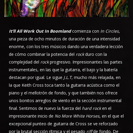
It’ll All Work Out In Boomland
comienza con
In Circles
,
una pieza de ocho minutos de duración de una intensidad
enorme, con los tres músicos dando una verdadera lección
de cómo combinar la potencia del
rock
duro
con la
complejidad del
rock
progresivo
. Impresionantes las partes
instrumentales, en las que la guitarra, el bajo y la batería
destacan por igual. Le sigue
J.L.T
, mucho más relajada, en
la que Keith Cross toca tanto la guitarra acústica como el
piano y el mellotrón de fondo, y que también nos ofrece
unos bonitos arreglos de viento en la sección instrumental
final. Sentimos de nuevo la fuerza del
hard rock
en el
impresionante inicio de
No More White Horses
, en el que el
excepcional punteo de guitarra de Cross se ve reforzado
por la brutal sección rítmica y el pesado
riff
de fondo. De