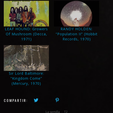
LEAF HOUND: Growers
RANDY HOLDEN:
Of Mushroom (Decca,
“Population II” (Hobbit
1971)
Records, 1970)
Sir Lord Baltimore:
“Kingdom Come”
(Mercury, 1970)
COMPARTIR:
La semilla
T2