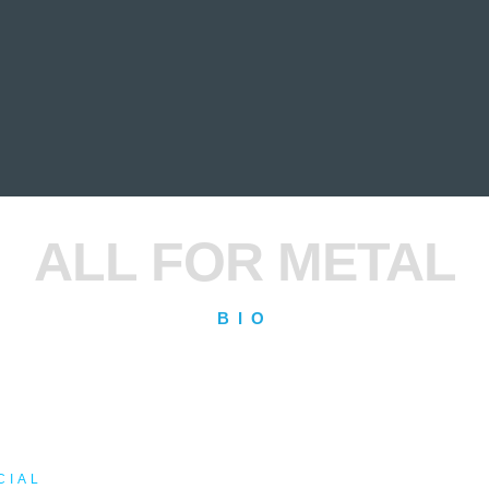
EVIEWS
ENTREVISTAS
CRÓNICAS
ARTÍCULOS
VÍDEOS
ALL FOR METAL
BIO
CIAL