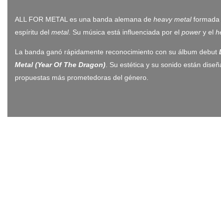
ALL FOR METAL es una banda alemana de
heavy metal
formada e
espíritu del
metal
. Su música está influenciada por el
power
y el
he
La banda ganó rápidamente reconocimiento con su álbum debut
Metal (Year Of The Dragon)
. Su estética y su sonido están dise
propuestas más prometedoras del género.