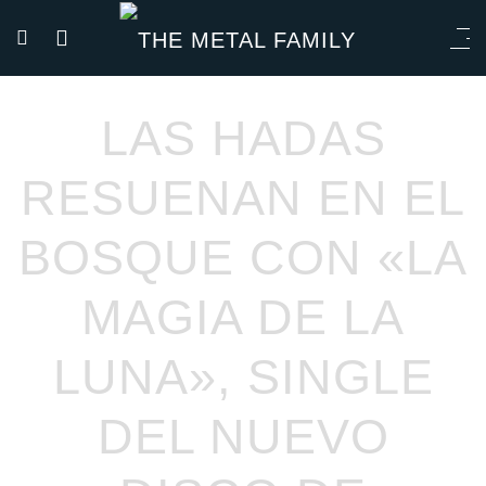
LAS HADAS
RESUENAN EN EL
BOSQUE CON «LA
MAGIA DE LA
LUNA», SINGLE
DEL NUEVO