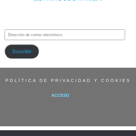
Introduce tu correo electrónico para suscribirte a TMF y recibir
avisos de nuevas entradas.
Dirección
de
correo
Suscribir
electrónico
POLÍTICA DE PRIVACIDAD Y COOKIES
ACCESO