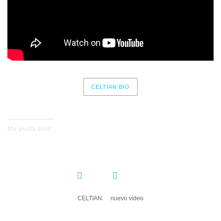
CELTIAN BIO
No events for now, please check again later.
Me gusta esto:
COMPARTIR:
CELTIAN
nuevo vídeo