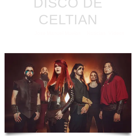
DISCO DE
CELTIAN
Jose Manuel Muelas
Noticias
Vídeos
30/04/2021
por
en
⋅